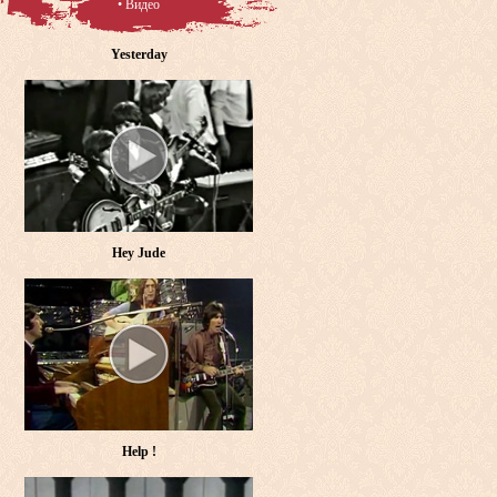
• Видео
Yesterday
Hey Jude
Help !