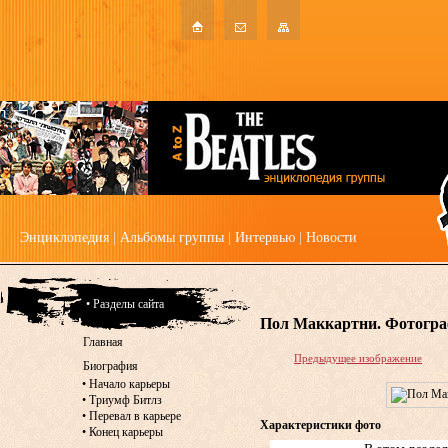
Энциклопедия
|
Альбомы группы
|
Интервью
|
Новости
• Разделы сайта
Пол Маккартни. Фотогра
Главная
Предыдущее изображение
Биография
•
Начало карьеры
•
Триумф Битлз
•
Перевал в карьере
Характеристики фото
•
Конец карьеры