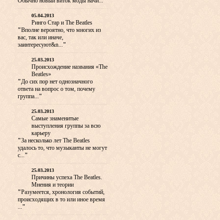
Обычно новый виток моды начи...
"
05.04.2013
Ринго Стар и The Beatles
"
Вполне вероятно, что многих из
вас, так или иначе,
заинтересуют&n...
"
25.03.2013
Происхождение названия «The
Beatles»
"
До сих пор нет однозначного
ответа на вопрос о том, почему
группа...
"
25.03.2013
Самые знаменитые
выступления группы за всю
карьеру
"
За несколько лет The Beatles
удалось то, что музыканты не могут
с...
"
25.03.2013
Причины успеха The Beatles.
Мнения и теории
"
Разумеется, хронология событий,
происходящих в то или иное время
...
"