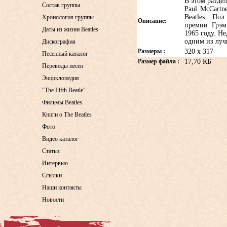
В этом разде
Состав группы
Paul McCartn
Beatles. По
Хронология группы
Описание:
премии Грэм
Даты из жизни Beatles
1965 году. Н
одним из луч
Дискография
Размеры :
320 x 317
Песенный каталог
Размер файла :
17,70 КБ
Переводы песен
Энциклопедия
"The Fifth Beatle"
Фильмы Beatles
Книги о The Beatles
Фото
Видео каталог
Статьи
Интервью
Ссылки
Наши контакты
Новости