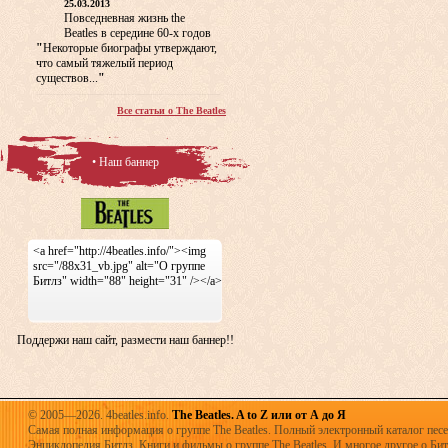
25.03.2013
Повседневная жизнь the
Beatles в середине 60-х годов
"
Некоторые биографы утверждают,
что самый тяжелый период
существов...
"
Все статьи о The Beatles
• Наш баннер
<a href="http://4beatles.info/"><img
src="/88x31_vb.jpg" alt="О группе
Битлз" width="88" height="31" /></a>
Поддержи наш сайт, размести наш баннер!!
© 2005—2026. 4beatles.info.
The Beatles. A to Z или от А до Я
Самая полная информация о группе The Beatles. Полный электронный каталог песен
Энциклопедия Битлз. Книги и фильмы о группе The Beatles. И многое другое о Битла