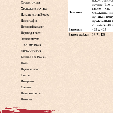
Джон Леннон
Состав группы
группе The B
также как р
Хронология группы
Описание:
художник, пи
Даты из жизни Beatles
признан поп
представили 
Дискография
он выступал 
Песенный каталог
Размеры :
425 x 425
Переводы песен
Размер файла :
26,71 КБ
Энциклопедия
"The Fifth Beatle"
Фильмы Beatles
Книги о The Beatles
Фото
Видео каталог
Статьи
Интервью
Ссылки
Наши контакты
Новости