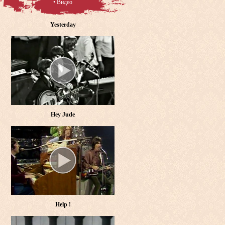
• Видео
Yesterday
Hey Jude
Help !