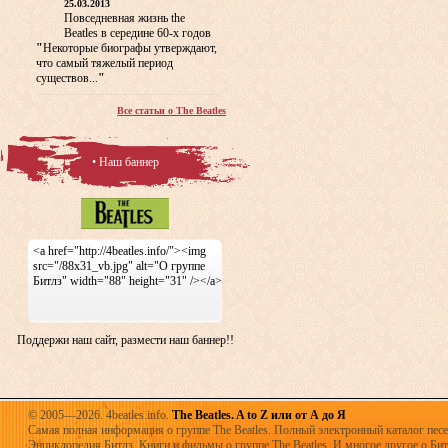
25.03.2013
Повседневная жизнь the
Beatles в середине 60-х годов
"
Некоторые биографы утверждают,
что самый тяжелый период
существов...
"
Все статьи о The Beatles
• Наш баннер
<a href="http://4beatles.info/"><img
src="/88x31_vb.jpg" alt="О группе
Битлз" width="88" height="31" /></a>
Поддержи наш сайт, размести наш баннер!!
© 2005—2026. 4beatles.info.
The Beatles. A to Z или от А до Я
Самая полная информация о группе The Beatles. Полный электронный каталог песен
Энциклопедия Битлз. Книги и фильмы о группе The Beatles. И многое другое о Битла