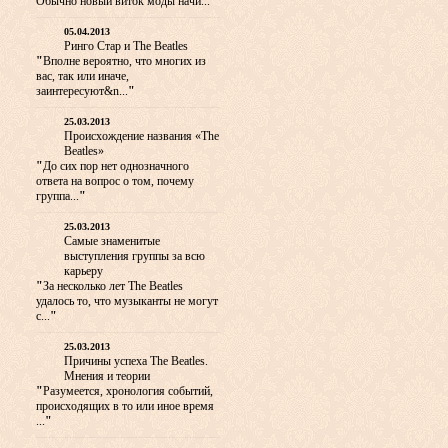
Обычно новый виток моды начи...
"
05.04.2013
Ринго Стар и The Beatles
"
Вполне вероятно, что многих из
вас, так или иначе,
заинтересуют&n...
"
25.03.2013
Происхождение названия «The
Beatles»
"
До сих пор нет однозначного
ответа на вопрос о том, почему
группа...
"
25.03.2013
Самые знаменитые
выступления группы за всю
карьеру
"
За несколько лет The Beatles
удалось то, что музыканты не могут
с...
"
25.03.2013
Причины успеха The Beatles.
Мнения и теории
"
Разумеется, хронология событий,
происходящих в то или иное время
...
"