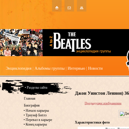
Энциклопедия
|
Альбомы группы
|
Интервью
|
Новости
• Разделы сайта
Джон Уинстон Леннон) 36
Главная
Предыдущее изображение
Биография
•
Начало карьеры
•
Триумф Битлз
•
Перевал в карьере
Характеристики фото
•
Конец карьеры