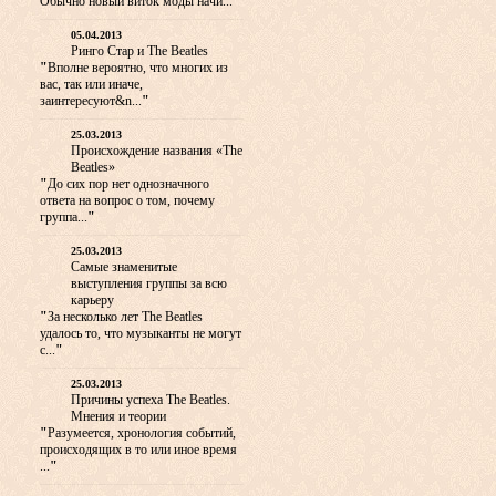
Обычно новый виток моды начи...
"
05.04.2013
Ринго Стар и The Beatles
"
Вполне вероятно, что многих из
вас, так или иначе,
заинтересуют&n...
"
25.03.2013
Происхождение названия «The
Beatles»
"
До сих пор нет однозначного
ответа на вопрос о том, почему
группа...
"
25.03.2013
Самые знаменитые
выступления группы за всю
карьеру
"
За несколько лет The Beatles
удалось то, что музыканты не могут
с...
"
25.03.2013
Причины успеха The Beatles.
Мнения и теории
"
Разумеется, хронология событий,
происходящих в то или иное время
...
"