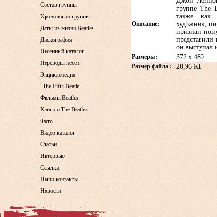
Джон Леннон
Состав группы
группе The B
также как р
Хронология группы
Описание:
художник, пи
Даты из жизни Beatles
признан поп
представили 
Дискография
он выступал 
Песенный каталог
Размеры :
372 x 480
Переводы песен
Размер файла :
20,96 КБ
Энциклопедия
"The Fifth Beatle"
Фильмы Beatles
Книги о The Beatles
Фото
Видео каталог
Статьи
Интервью
Ссылки
Наши контакты
Новости