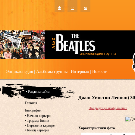
Энциклопедия
|
Альбомы группы
|
Интервью
|
Новости
• Разделы сайта
Джон Уинстон Леннон) 30
Главная
Предыдущее изображение
Биография
•
Начало карьеры
•
Триумф Битлз
•
Перевал в карьере
Характеристики фото
•
Конец карьеры