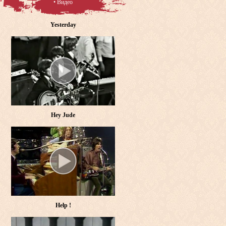
• Видео
Yesterday
Hey Jude
Help !