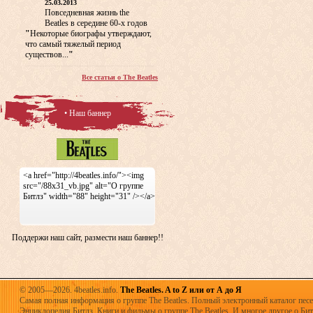
25.03.2013
Повседневная жизнь the
Beatles в середине 60-х годов
"
Некоторые биографы утверждают,
что самый тяжелый период
существов...
"
Все статьи о The Beatles
• Наш баннер
<a href="http://4beatles.info/"><img
src="/88x31_vb.jpg" alt="О группе
Битлз" width="88" height="31" /></a>
Поддержи наш сайт, размести наш баннер!!
© 2005—2026. 4beatles.info.
The Beatles. A to Z или от А до Я
Самая полная информация о группе The Beatles. Полный электронный каталог песен
Энциклопедия Битлз. Книги и фильмы о группе The Beatles. И многое другое о Битла