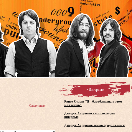
• Интервью
Ринго Старр: "Я - барабанщик, в этом
моя жизнь"
Следующая
Джордж Харрисон - его последнее
интервью
Джордж Харрисон: жизнь продолжается