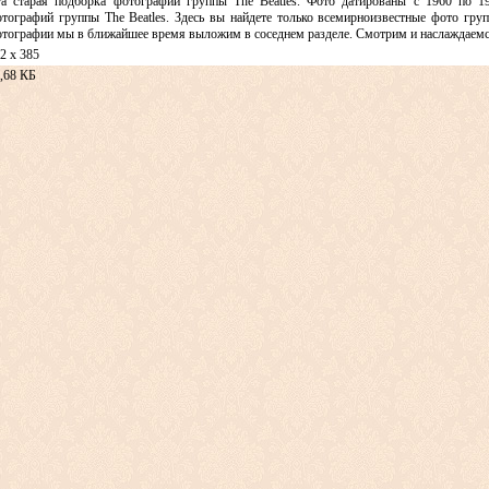
а старая подборка фотографий группы The Beatles. Фото датированы с 1960 по 19
тографий группы The Beatles. Здесь вы найдете только всемирноизвестные фото груп
тографии мы в ближайшее время выложим в соседнем разделе. Смотрим и наслаждаемся
2 x 385
,68 КБ