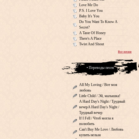
Love Me Do
P.S. I Love You
Baby It's You
Do You Want To Know A
Secret?
A Taste Of Honey
There's A Place
Twist And Shout
Все песни
• Переводы песен
All My Loving / Вот моя
любовь
Little Child / Эй, малышка!
A Hard Day's Night / Трудный
вечерA Hard Day's Night /
Трудный вечер
If I Fell / Чтоб могла я
полюбить
Can't Buy Me Love / Любовь
купить нельзя