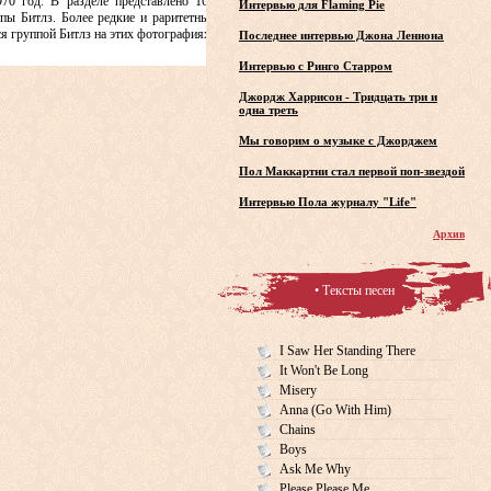
70 год. В разделе представлено 165
Интервью для Flaming Pie
пы Битлз. Более редкие и раритетные
 группой Битлз на этих фотографиях.
Последнее интервью Джона Леннона
Интервью с Ринго Старром
Джордж Харрисон - Тридцать три и
одна треть
Мы говорим о музыке с Джорджем
Пол Маккартни стал первой поп-звездой
Интервью Пола журналу "Life"
Архив
• Тексты песен
I Saw Her Standing There
It Won't Be Long
Misery
Anna (Go With Him)
Chains
Boys
Ask Me Why
Please Please Me