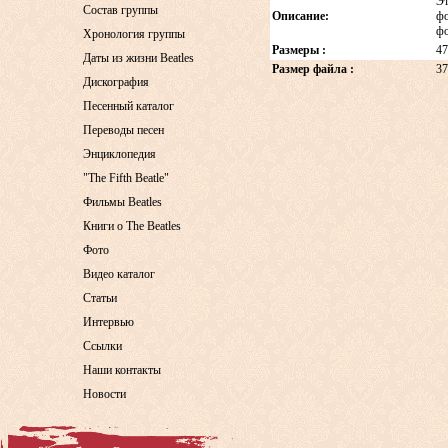
Эт
Состав группы
Описание:
фо
фо
Хронология группы
Размеры :
47
Даты из жизни Beatles
Размер файла :
37
Дискография
Песенный каталог
Переводы песен
Энциклопедия
"The Fifth Beatle"
Фильмы Beatles
Книги о The Beatles
Фото
Видео каталог
Статьи
Интервью
Ссылки
Наши контакты
Новости