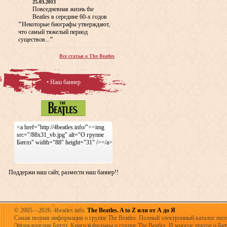
25.03.2013
Повседневная жизнь the
Beatles в середине 60-х годов
"
Некоторые биографы утверждают,
что самый тяжелый период
существов...
"
Все статьи о The Beatles
• Наш баннер
<a href="http://4beatles.info/"><img
src="/88x31_vb.jpg" alt="О группе
Битлз" width="88" height="31" /></a>
Поддержи наш сайт, размести наш баннер!!
© 2005—2026. 4beatles.info.
The Beatles. A to Z или от А до Я
Самая полная информация о группе The Beatles. Полный электронный каталог песен
Энциклопедия Битлз. Книги и фильмы о группе The Beatles. И многое другое о Битла