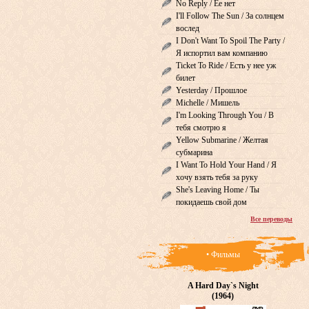
No Reply / Ее нет
I'll Follow The Sun / За солнцем
вослед
I Don't Want To Spoil The Party /
Я испортил вам компанию
Ticket To Ride / Есть у нее уж
билет
Yesterday / Прошлое
Michelle / Мишель
I'm Looking Through You / В
тебя смотрю я
Yellow Submarine / Желтая
субмарина
I Want To Hold Your Hand / Я
хочу взять тебя за руку
She's Leaving Home / Ты
покидаешь свой дом
Все переводы
• Фильмы
A Hard Day`s Night
(1964)