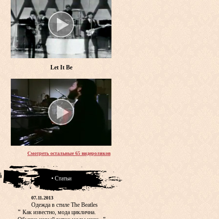
Let It Be
Смотреть остальные 65 видероликов
• Статьи
07.11.2013
Одежда в стиле The Beatles
"
Как известно, мода циклична.