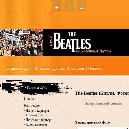
Энциклопедия
|
Альбомы группы
|
Интервью
|
Новости
• Разделы сайта
The Beatles (Битлз). Фот
Главная
Предыдущее изображение
Биография
•
Начало карьеры
•
Триумф Битлз
•
Перевал в карьере
Характеристики фото
•
Конец карьеры