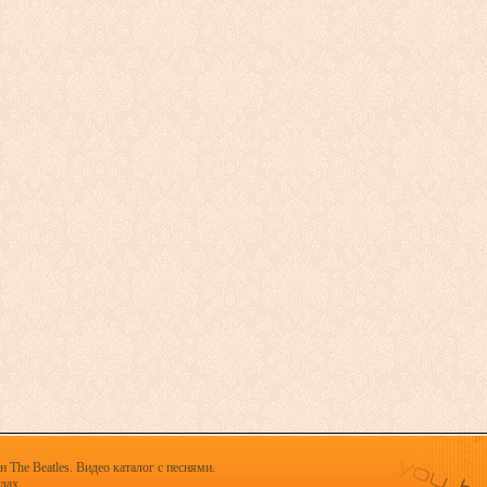
 The Beatles. Видео каталог с песнями.
х.......