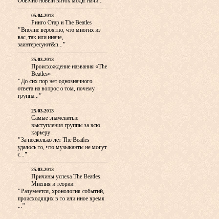
Обычно новый виток моды начи...
"
05.04.2013
Ринго Стар и The Beatles
"
Вполне вероятно, что многих из
вас, так или иначе,
заинтересуют&n...
"
25.03.2013
Происхождение названия «The
Beatles»
"
До сих пор нет однозначного
ответа на вопрос о том, почему
группа...
"
25.03.2013
Самые знаменитые
выступления группы за всю
карьеру
"
За несколько лет The Beatles
удалось то, что музыканты не могут
с...
"
25.03.2013
Причины успеха The Beatles.
Мнения и теории
"
Разумеется, хронология событий,
происходящих в то или иное время
...
"