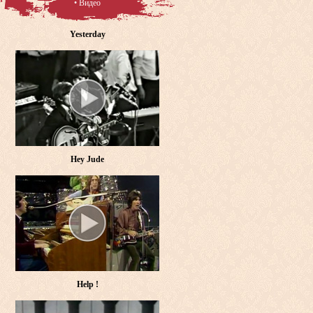
• Видео
Yesterday
Hey Jude
Help !