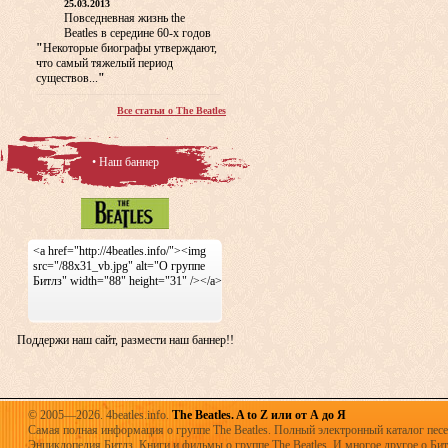
25.03.2013
Повседневная жизнь the
Beatles в середине 60-х годов
"
Некоторые биографы утверждают,
что самый тяжелый период
существов...
"
Все статьи о The Beatles
• Наш баннер
<a href="http://4beatles.info/"><img
src="/88x31_vb.jpg" alt="О группе
Битлз" width="88" height="31" /></a>
Поддержи наш сайт, размести наш баннер!!
© 2005—2026. 4beatles.info.
The Beatles. A to Z или от А до Я
Самая полная информация о группе The Beatles. Полный электронный каталог песен
Энциклопедия Битлз. Книги и фильмы о группе The Beatles. И многое другое о Битла