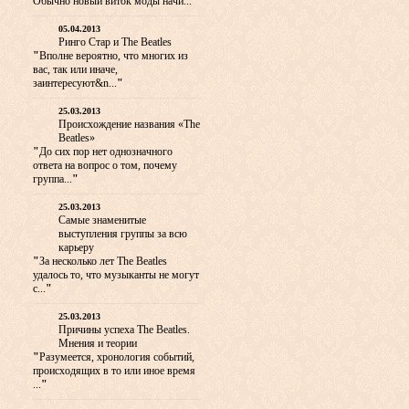
Обычно новый виток моды начи...
"
05.04.2013
Ринго Стар и The Beatles
"
Вполне вероятно, что многих из
вас, так или иначе,
заинтересуют&n...
"
25.03.2013
Происхождение названия «The
Beatles»
"
До сих пор нет однозначного
ответа на вопрос о том, почему
группа...
"
25.03.2013
Самые знаменитые
выступления группы за всю
карьеру
"
За несколько лет The Beatles
удалось то, что музыканты не могут
с...
"
25.03.2013
Причины успеха The Beatles.
Мнения и теории
"
Разумеется, хронология событий,
происходящих в то или иное время
...
"