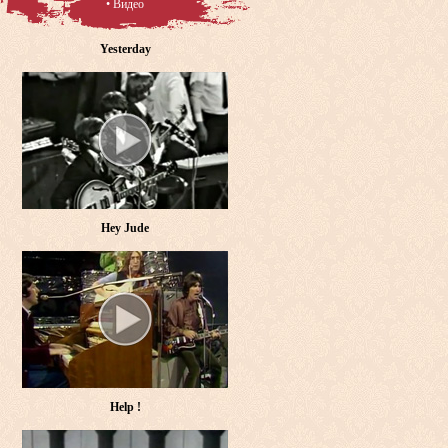
• Видео
Yesterday
Hey Jude
Help !