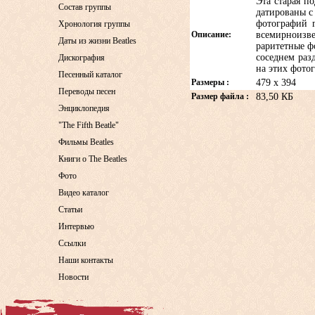
Эта старая п
Состав группы
датированы с 
фотографий г
Хронология группы
Описание:
всемирноизв
Даты из жизни Beatles
раритетные ф
соседнем раз
Дискография
на этих фото
Песенный каталог
Размеры :
479 x 394
Переводы песен
Размер файла :
83,50 КБ
Энциклопедия
"The Fifth Beatle"
Фильмы Beatles
Книги о The Beatles
Фото
Видео каталог
Статьи
Интервью
Ссылки
Наши контакты
Новости