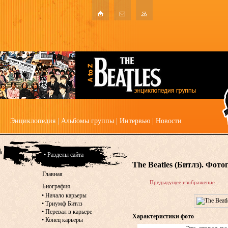
Энциклопедия
|
Альбомы группы
|
Интервью
|
Новости
• Разделы сайта
The Beatles (Битлз). Фот
Главная
Предыдущее изображение
Биография
•
Начало карьеры
•
Триумф Битлз
•
Перевал в карьере
Характеристики фото
•
Конец карьеры