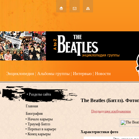
Энциклопедия
|
Альбомы группы
|
Интервью
|
Новости
• Разделы сайта
The Beatles (Битлз). Фот
Главная
Предыдущее изображение
Биография
•
Начало карьеры
•
Триумф Битлз
•
Перевал в карьере
Характеристики фото
•
Конец карьеры