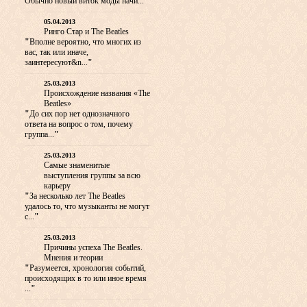
Обычно новый виток моды начи...
"
05.04.2013
Ринго Стар и The Beatles
"
Вполне вероятно, что многих из
вас, так или иначе,
заинтересуют&n...
"
25.03.2013
Происхождение названия «The
Beatles»
"
До сих пор нет однозначного
ответа на вопрос о том, почему
группа...
"
25.03.2013
Самые знаменитые
выступления группы за всю
карьеру
"
За несколько лет The Beatles
удалось то, что музыканты не могут
с...
"
25.03.2013
Причины успеха The Beatles.
Мнения и теории
"
Разумеется, хронология событий,
происходящих в то или иное время
...
"