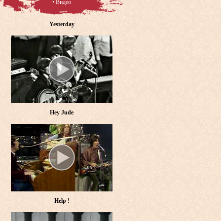
• Видео
Yesterday
Hey Jude
Help !