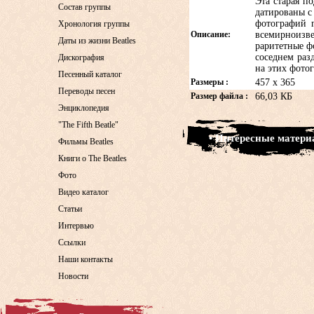
Эта старая п
Состав группы
датированы с 
фотографий г
Хронология группы
Описание:
всемирноизв
Даты из жизни Beatles
раритетные ф
соседнем раз
Дискография
на этих фото
Песенный каталог
Размеры :
457 x 365
Переводы песен
Размер файла :
66,03 КБ
Энциклопедия
"The Fifth Beatle"
• Интересные матер
Фильмы Beatles
Книги о The Beatles
Фото
Видео каталог
Статьи
Интервью
Ссылки
Наши контакты
Новости