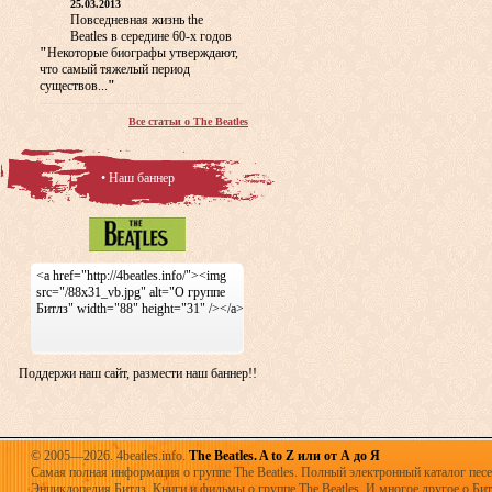
25.03.2013
Повседневная жизнь the
Beatles в середине 60-х годов
"
Некоторые биографы утверждают,
что самый тяжелый период
существов...
"
Все статьи о The Beatles
• Наш баннер
<a href="http://4beatles.info/"><img
src="/88x31_vb.jpg" alt="О группе
Битлз" width="88" height="31" /></a>
Поддержи наш сайт, размести наш баннер!!
© 2005—2026. 4beatles.info.
The Beatles. A to Z или от А до Я
Самая полная информация о группе The Beatles. Полный электронный каталог песен
Энциклопедия Битлз. Книги и фильмы о группе The Beatles. И многое другое о Битла