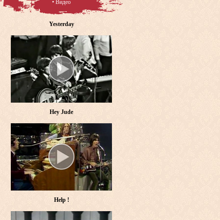
• Видео
Yesterday
Hey Jude
Help !