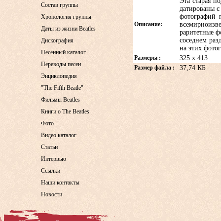
Эта старая п
Состав группы
датированы с 
фотографий г
Хронология группы
Описание:
всемирноизв
Даты из жизни Beatles
раритетные ф
соседнем раз
Дискография
на этих фото
Песенный каталог
Размеры :
325 x 413
Переводы песен
Размер файла :
37,74 КБ
Энциклопедия
"The Fifth Beatle"
Фильмы Beatles
Книги о The Beatles
Фото
Видео каталог
Статьи
Интервью
Ссылки
Наши контакты
Новости