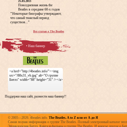
25.03.2013
Повседневная жизнь the
Beatles в середине 60-х годов
"
Некоторые биографы утверждают,
что самый тяжелый период
существов...
"
Все статьи о The Beatles
• Наш баннер
<a href="http://4beatles.info/"><img
src="/88x31_vb.jpg" alt="О группе
Битлз" width="88" height="31" /></a>
Поддержи наш сайт, размести наш баннер!!
© 2005—2026. 4beatles.info.
The Beatles. A to Z или от А до Я
Самая полная информация о группе The Beatles. Полный электронный каталог песен
Энциклопедия Битлз. Книги и фильмы о группе The Beatles. И многое другое о Битла