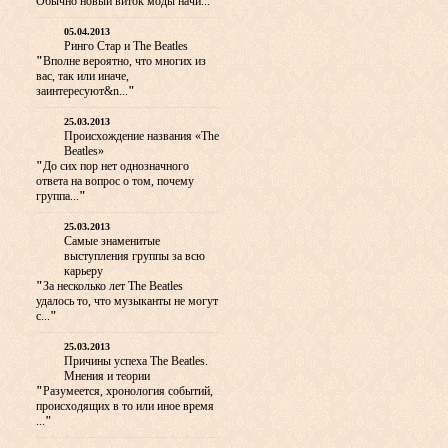
Обычно новый виток моды начи...
"
05.04.2013
Ринго Стар и The Beatles
"
Вполне вероятно, что многих из
вас, так или иначе,
заинтересуют&n...
"
25.03.2013
Происхождение названия «The
Beatles»
"
До сих пор нет однозначного
ответа на вопрос о том, почему
группа...
"
25.03.2013
Самые знаменитые
выступления группы за всю
карьеру
"
За несколько лет The Beatles
удалось то, что музыканты не могут
с...
"
25.03.2013
Причины успеха The Beatles.
Мнения и теории
"
Разумеется, хронология событий,
происходящих в то или иное время
...
"