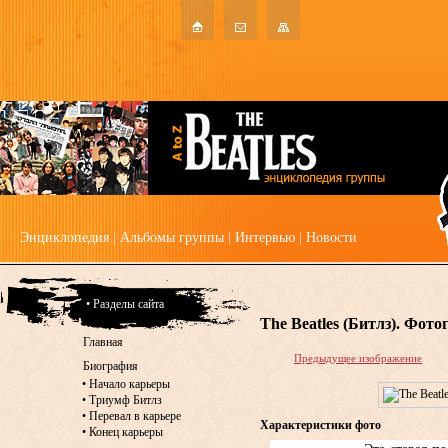
Энциклопедия
|
Альбомы группы
|
Интервью
|
Новости
• Разделы сайта
The Beatles (Битлз). Фот
Главная
Предыдущее изображение
Биография
•
Начало карьеры
•
Триумф Битлз
•
Перевал в карьере
Характеристики фото
•
Конец карьеры