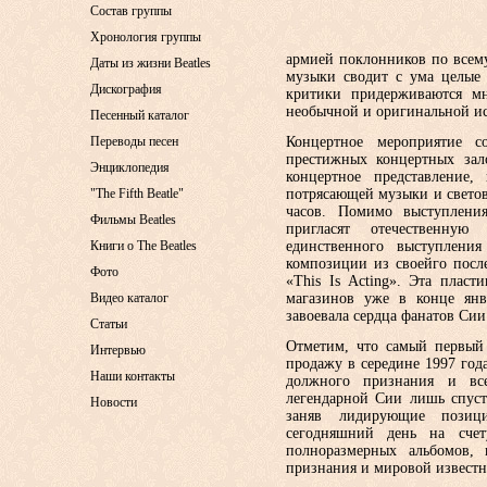
Состав группы
Хронология группы
армией поклонников по всем
Даты из жизни Beatles
музыки сводит с ума целые 
Дискография
критики придерживаются мн
необычной и оригинальной и
Песенный каталог
Переводы песен
Концертное мероприятие с
престижных концертных за
Энциклопедия
концертное представление,
"The Fifth Beatle"
потрясающей музыки и светов
часов. Помимо выступлени
Фильмы Beatles
пригласят отечественну
Книги о The Beatles
единственного выступлени
композиции из своейго посл
Фото
«This Is Acting». Эта плас
Видео каталог
магазинов уже в конце янва
завоевала сердца фанатов Сии
Статьи
Отметим, что самый первый
Интервью
продажу в середине 1997 год
Наши контакты
должного признания и вс
легендарной Сии лишь спустя
Новости
заняв лидирующие позиц
сегодняшний день на счет
полноразмерных альбомов, 
признания и мировой известн