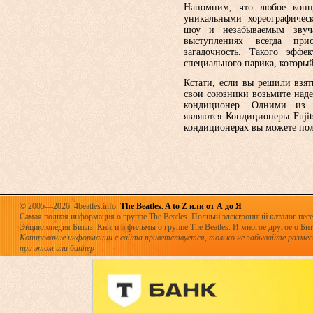
Напомним, что любое конц
уникальными хореографичес
шоу и незабываемым звуч
выступлениях всегда при
загадочность. Такого эффе
специального парика, который
Кстати, если вы решили взят
свои союзники возьмите наде
кондиционер. Одними из 
являются Кондиционеры Fuji
кондиционерах вы можете полу
© 2005—2026. 4beatles.info.
The Beatles. A to Z или от А до Я
Самая полная информация о группе The Beatles. Полный электронный каталог песен
Энциклопедия Битлз. Книги и фильмы о группе The Beatles. И многое другое о Битла
Копирование информации с сайта приветствуется, только не забывайте разме
при этом или баннер