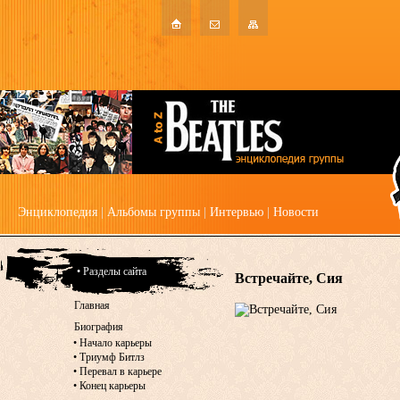
Энциклопедия
|
Альбомы группы
|
Интервью
|
Новости
• Разделы сайта
Встречайте, Сия
Главная
Биография
•
Начало карьеры
•
Триумф Битлз
•
Перевал в карьере
•
Конец карьеры