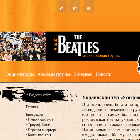
Энциклопедия
|
Альбомы группы
|
Интервью
|
Новости
• Разделы сайта
Украинский тур «Scorpio
Эта осень очень богата на п
Главная
легендарной немецкой груп
Биография
выступает в самых больших
рок-музыкантов на украинск
•
Начало карьеры
споет свои самые первы
•
Триумф Битлз
Национального симфоническог
•
Перевал в карьере
входят около 65 музыканто
•
Конец карьеры
конкурсов с мировым призна