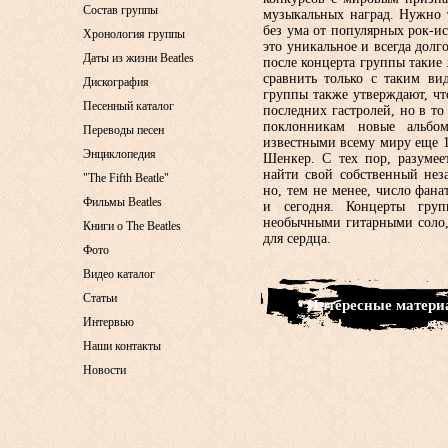
Состав группы
музыкальных наград. Нужно 
без ума от популярных рок-ис
Хронология группы
это уникальное и всегда дол
Даты из жизни Beatles
после концерта группы такие
сравнить только с таким ви
Дискография
группы также утверждают, чт
Песенный каталог
последних гастролей, но в т
поклонникам новые альбом
Переводы песен
известными всему миру еще 19
Энциклопедия
Шенкер. С тех пор, разумее
найти свой собственный нез
"The Fifth Beatle"
но, тем не менее, число фана
Фильмы Beatles
и сегодня. Концерты груп
необычными гитарными соло,
Книги о The Beatles
для сердца.
Фото
Видео каталог
Статьи
• Интересные матер
Интервью
Наши контакты
Новости