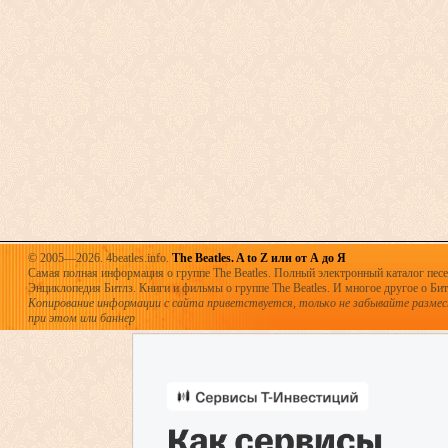
© 2005—2026. 4beatles.info.
The Beatles. A to Z или от А до Я
Самая полная информация о группе The Beatles. Полный электронный каталог песен
Энциклопедия Битлз. Книги и фильмы о группе The Beatles. И многое другое о Битла
Копирование информации с сайта приветствуется, только не забывайте разме
при этом или баннер