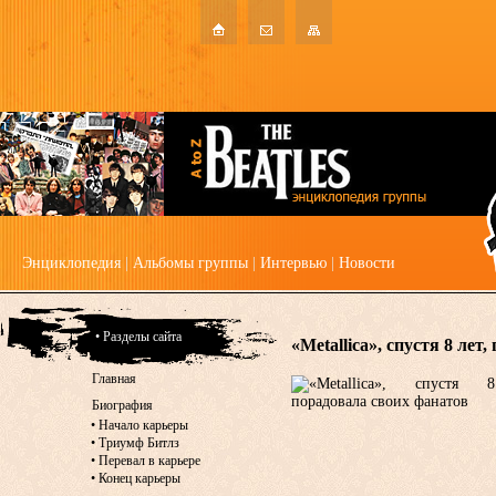
Энциклопедия
|
Альбомы группы
|
Интервью
|
Новости
• Разделы сайта
«Metallica», спустя 8 лет
Главная
Биография
•
Начало карьеры
•
Триумф Битлз
•
Перевал в карьере
•
Конец карьеры