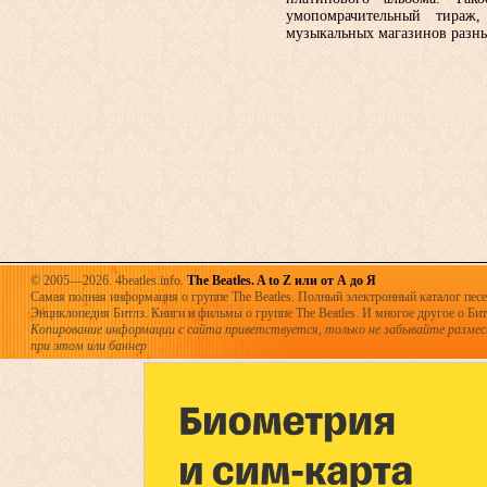
умопомрачительный тираж
музыкальных магазинов разны
© 2005—2026. 4beatles.info.
The Beatles. A to Z или от А до Я
Самая полная информация о группе The Beatles. Полный электронный каталог песен
Энциклопедия Битлз. Книги и фильмы о группе The Beatles. И многое другое о Битла
Копирование информации с сайта приветствуется, только не забывайте разме
при этом или баннер