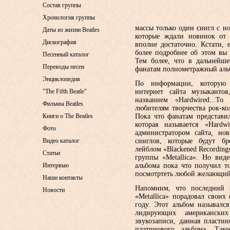
Состав группы
Хронология группы
массы только один сингл с н
Даты из жизни Beatles
которые ждали новинок от 
Дискография
вполне достаточно. Кстати, 
более подробнее об этом вы 
Песенный каталог
Тем более, что в дальнейш
Переводы песен
фанатам полнометражный аль
Энциклопедия
По информации, которую 
"The Fifth Beatle"
интернет сайта музыкантов
названием «Hardwired...To 
Фильмы Beatles
любителям творчества рок-ко
Книги о The Beatles
Пока что фанатам представи
которая называется «Hardw
Фото
администратором сайта, нов
Видео каталог
синглов, которые будут б
лейблом «Blackened Recording
Статьи
группы «Metallica». Но вид
Интервью
альбома пока что получил т
посмотртеть любой желающий
Наши контакты
Напомним, что последний 
Новости
«Metallica» порадовал своих
году. Этот альбом называлс
лидирующих американских
звукозаписи, данная пласти
платинового альбома. Так