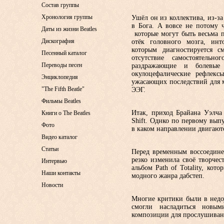
Состав группы
Хронология группы
Ушёл он из коллектива, из-за
в Бога. А вовсе не потому 
Даты из жизни Beatles
которые могут быть весьма 
Дискография
отёк головного мозга, инт
которым диагностируется с
Песенный каталог
отсутствие самостоятельн
Переводы песен
раздражающие и болевые 
окулоцефалические рефлекс
Энциклопедия
ужасающих последствий для 
"The Fifth Beatle"
ЭЭГ.
Фильмы Beatles
Итак, приход Брайана Уэлча
Книги о The Beatles
Shift. Однко по первому вып
Фото
в каком направлении двигают
Видео каталог
Статьи
Перед временным воссоедине
резко изменила своё творчест
Интервью
альбом Path of Totality, ко
Наши контакты
модного жанра дабстеп.
Новости
Многие критики были в недо
смогли насладиться нов
композиции для прослушиван