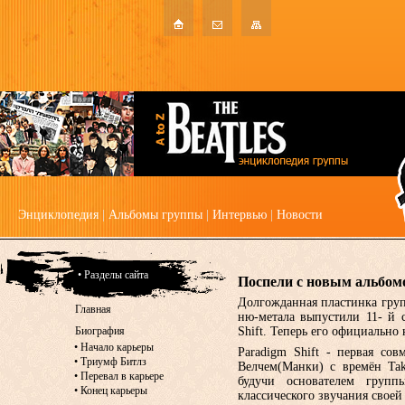
Энциклопедия
|
Альбомы группы
|
Интервью
|
Новости
• Разделы сайта
Поспели с новым альбом
Долгожданная пластинка груп
Главная
ню-метала выпустили 11- й 
Биография
Shift. Теперь его официально
•
Начало карьеры
Paradigm Shift - первая со
•
Триумф Битлз
Велчем(Манки) с времён Tak
•
Перевал в карьере
будучи основателем груп
•
Конец карьеры
классического звучания свое