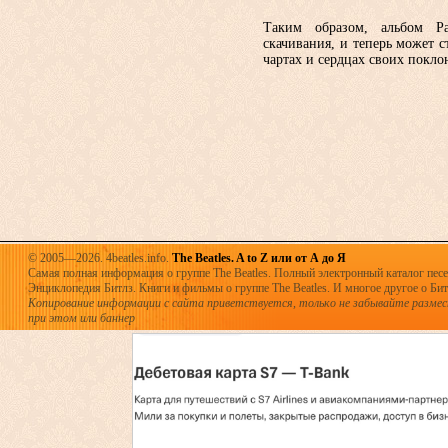
Таким образом, альбом Pa
скачивания, и теперь может с
чартах и сердцах своих покло
© 2005—2026. 4beatles.info.
The Beatles. A to Z или от А до Я
Самая полная информация о группе The Beatles. Полный электронный каталог песен
Энциклопедия Битлз. Книги и фильмы о группе The Beatles. И многое другое о Битла
Копирование информации с сайта приветствуется, только не забывайте разме
при этом или баннер