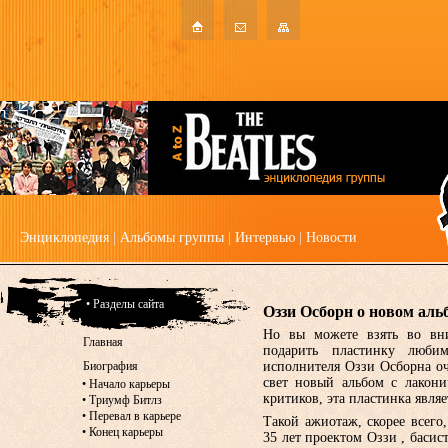
Энциклопедия
|
Альбомы группы
|
Интервью
|
Новости
• Разделы сайта
Оззи Осборн о новом аль
Но вы можете взять во вн
Главная
подарить пластинку люб
Биография
исполнителя Оззи Осборна оч
свет новый альбом с лакон
•
Начало карьеры
критиков, эта пластинка явля
•
Триумф Битлз
•
Перевал в карьере
Такой ажиотаж, скорее всего,
•
Конец карьеры
35 лет проектом Оззи , басис