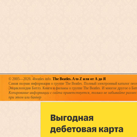
© 2005—2026. 4beatles.info.
The Beatles. A to Z или от А до Я
Самая полная информация о группе The Beatles. Полный электронный каталог песен
Энциклопедия Битлз. Книги и фильмы о группе The Beatles. И многое другое о Битла
Копирование информации с сайта приветствуется, только не забывайте разме
при этом или баннер