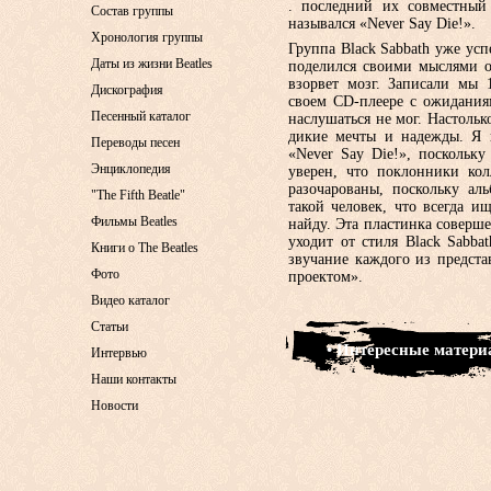
. последний их совместный
Состав группы
назывался «Never Say Die!».
Хронология группы
Группа Black Sabbath уже усп
Даты из жизни Beatles
поделился своими мыслями о
взорвет мозг. Записали мы 
Дискография
своем CD-плеере с ожиданиям
Песенный каталог
наслушаться не мог. Настольк
дикие мечты и надежды. Я н
Переводы песен
«Never Say Die!», поскольку
Энциклопедия
уверен, что поклонники кол
разочарованы, поскольку ал
"The Fifth Beatle"
такой человек, что всегда и
Фильмы Beatles
найду. Эта пластинка соверше
уходит от стиля Black Sabb
Книги о The Beatles
звучание каждого из предст
Фото
проектом».
Видео каталог
Статьи
• Интересные матер
Интервью
Наши контакты
Новости