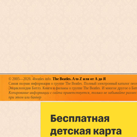
© 2005—2026. 4beatles.info.
The Beatles. A to Z или от А до Я
Самая полная информация о группе The Beatles. Полный электронный каталог песен
Энциклопедия Битлз. Книги и фильмы о группе The Beatles. И многое другое о Битла
Копирование информации с сайта приветствуется, только не забывайте разме
при этом или баннер