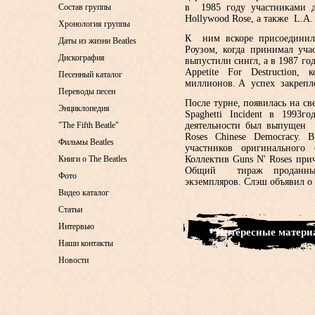
Состав группы
в 1985 году участниками д
Hollywood Rose, а также L.A.
Хронология группы
К ним вскоре присоединилс
Даты из жизни Beatles
Роузом, когда принимал уча
Дискография
выпустили сингл, а в 1987 г
Appetite For Destruction
Песенный каталог
миллионов. А успех закрепл
Переводы песен
После турне, появилась на св
Энциклопедия
Spaghetti Incident в 1993г
"The Fifth Beatle"
деятельности был выпущен 
Roses Chinese Democracy.
Фильмы Beatles
участников оригинального 
Книги о The Beatles
Коллектив Guns N' Roses пр
Общий тираж проданных 
Фото
экземпляров. Слэш объявил о 
Видео каталог
Статьи
Интервью
• Интересные матер
Наши контакты
Новости