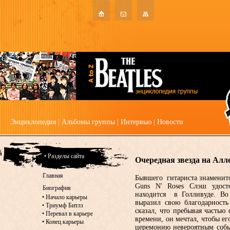
Энциклопедия
|
Альбомы группы
|
Интервью
|
Новости
• Разделы сайта
Очередная звезда на Алл
Главная
Бывшего гитариста знаменит
Guns N' Roses Слэш удост
Биография
находится в Голливуде. Во
•
Начало карьеры
выразил свою благодарность
•
Триумф Битлз
сказал, что пребывая частью
•
Перевал в карьере
времени, он мечтал, чтобы ег
•
Конец карьеры
церемонию невероятным собы