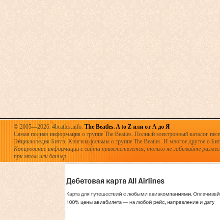
© 2005—2026. 4beatles.info.
The Beatles. A to Z или от А до Я
Самая полная информация о группе The Beatles. Полный электронный каталог песен
Энциклопедия Битлз. Книги и фильмы о группе The Beatles. И многое другое о Битла
Копирование информации с сайта приветствуется, только не забывайте разме
при этом или баннер