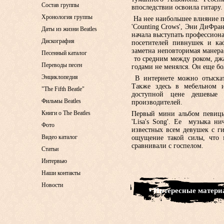
Состав группы
впоследствии освоила гитару.
Хронология группы
На нее наибольшее влияние п
'Counting Crows', Эни ДиФран
Даты из жизни Beatles
начала выступать профессиона
Дискография
посетителей пивнушек и ка
заметна неповторимая манера 
Песенный каталог
то средним между роком, джа
Переводы песен
годами не менялся. Он еще б
Энциклопедия
В интернете можно отыскат
Также здесь в мебельном 
"The Fifth Beatle"
доступной цене дешевые 
Фильмы Beatles
производителей.
Книги о The Beatles
Первый мини альбом певицы
'Lisa's Song'. Ее музыка н
Фото
известных всем девушек с ги
Видео каталог
ощущение такой силы, что 
сравнивали с госпелом.
Статьи
Интервью
Наши контакты
Новости
• Интересные матер