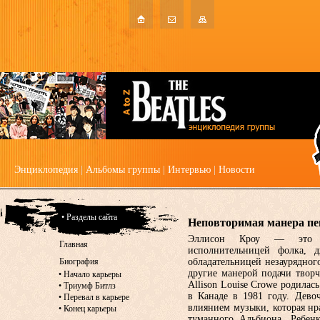
Энциклопедия
|
Альбомы группы
|
Интервью
|
Новости
• Разделы сайта
Неповторимая манера пе
Эллисон Кроу — это ка
Главная
исполнительницей фолка, д
Биография
обладательницей незаурядног
другие манерой подачи творче
•
Начало карьеры
Allison Louise Crowe родила
•
Триумф Битлз
в Канаде в 1981 году. Дево
•
Перевал в карьере
влиянием музыки, которая нр
•
Конец карьеры
туманного Альбиона. Ребен