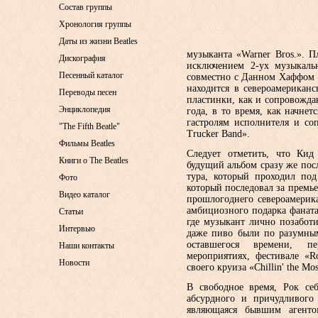
Состав группы
Хронология группы
Даты из жизни Beatles
музыканта «Warner Bros.». 
Дискография
исключением 2-ух музыкаль
Песенный каталог
совместно с Данном Хаффом –
находится в североамерикан
Переводы песен
пластинки, как и сопровождаю
Энциклопедия
года, в то время, как начне
гастролям исполнителя и со
"The Fifth Beatle"
Trucker Band».
Фильмы Beatles
Следует отметить, что Кид
Книги о The Beatles
будущий альбом сразу же по
тура, который проходил под
Фото
который последовал за премье
Видео каталог
прошлогоднего североамерика
амбициозного подарка фанат
Статьи
где музыкант лично позаботи
Интервью
даже пиво были по разумны
оставшегося времени, п
Наши контакты
мероприятиях, фестивале «R
Новости
своего круиза «Chillin' the Mos
В свободное время, Рок се
абсурдного и причудливого 
являющаяся бывшим агенто