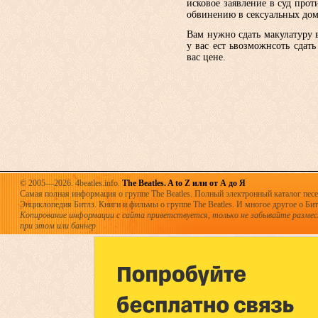
исковое заявление в суд про
обвинению в сексуальных дом
Вам нужно сдать макулатуру в
у вас ест ьвозможнсоть сдат
вас цене.
© 2005—2026. 4beatles.info.
The Beatles. A to Z или от А до Я
Самая полная информация о группе The Beatles. Полный электронный каталог песен
Энциклопедия Битлз. Книги и фильмы о группе The Beatles. И многое другое о Битла
Копирование информации с сайта приветствуется, только не забывайте разме
при этом или баннер