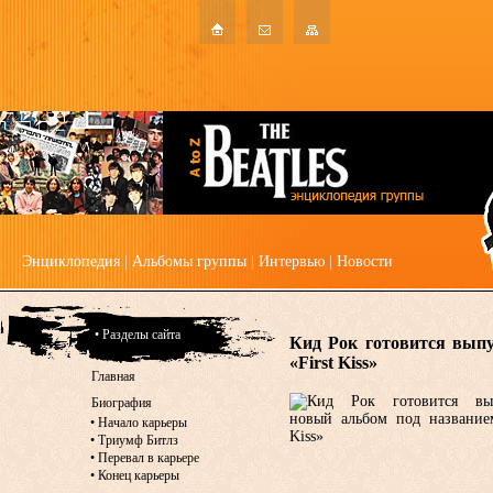
Энциклопедия
|
Альбомы группы
|
Интервью
|
Новости
• Разделы сайта
Кид Рок готовится выпу
«First Kiss»
Главная
Биография
•
Начало карьеры
•
Триумф Битлз
•
Перевал в карьере
•
Конец карьеры