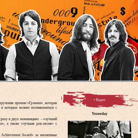
• Видео
 вручения премии «Грэмми», которая
а в которых можно познакомиться с
Yesterday
 сразу в двух номинациях - «лучший
om», а также «лучшая рок-песня» с
 Achievement Award» за жизненные