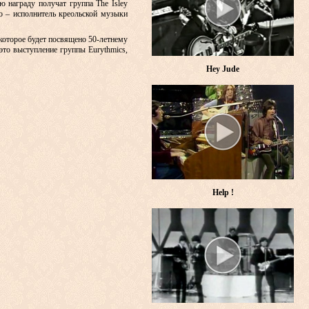
ю награду получат группа The Isley
о – исполнитель креольской музыки
которое будет посвящено 50-летнему
это выступление группы Eurythmics,
Hey Jude
Help !