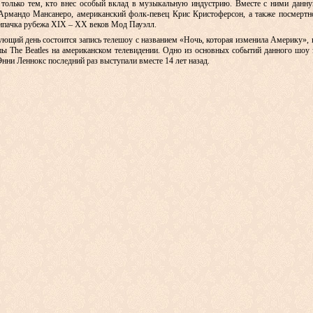
 только тем, кто внес особый вклад в музыкальную индустрию. Вместе с ними данну
 Армандо Мансанеро, американский фолк-певец Крис Кристоферсон, а также посмертн
ипачка рубежа XIX – XX веков Мод Пауэлл.
ющий день состоится запись телешоу с названием «Ночь, которая изменила Америку», 
 The Beatles на американском телевидении. Одно из основных событий данного шоу 
нни Леннокс последний раз выступали вместе 14 лет назад.