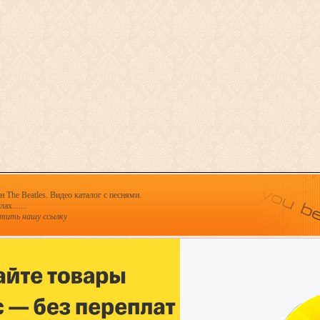
 The Beatles. Видео каталог с песнями.
х.......
стить нашу ссылку