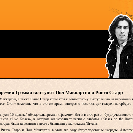
премии Грэмми выступят Пол Маккартни и Ринго Старр
Маккартни, а также Ринго Старр готовятся к совместному выступлению на церемонии
есе. Стоит отметить, что в это же время интересно посетить арт галереи петербург
 уже 16-кратный обладатель премии «Грэмми». Вот и в этот раз он будет участвовать
ерт «Live Kisses», в котором он исполняет песни с альбома «Kisses on the Bott
которая была записанная вместе с бывшими участниками Nirvana.
s Ринго Старр и Пол Маккартни в этом же году будут удостоены награды «Lifetime