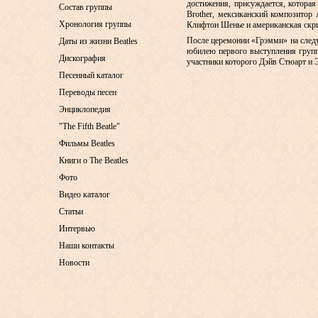
достижения, присуждается, которая
Состав группы
Brother, мексиканский композитор
Хронология группы
Клифтон Шенье и американская скр
После церемонии «Грэмми» на следу
Даты из жизни Beatles
юбилею первого выступления группы
Дискография
участники которого Дэйв Стюарт и Э
Песенный каталог
Переводы песен
Энциклопедия
"The Fifth Beatle"
Фильмы Beatles
Книги о The Beatles
Фото
Видео каталог
Статьи
Интервью
Наши контакты
Новости