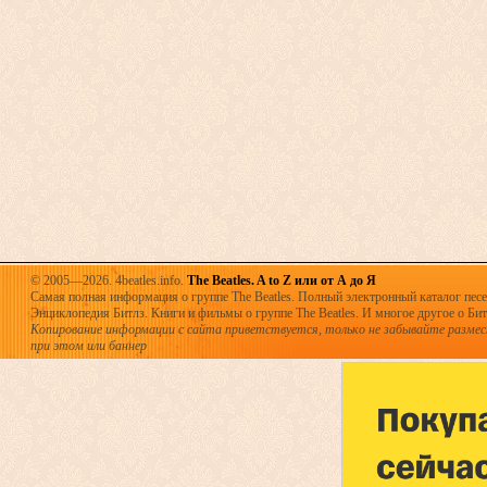
© 2005—2026. 4beatles.info.
The Beatles. A to Z или от А до Я
Самая полная информация о группе The Beatles. Полный электронный каталог песен
Энциклопедия Битлз. Книги и фильмы о группе The Beatles. И многое другое о Битла
Копирование информации с сайта приветствуется, только не забывайте разме
при этом или баннер