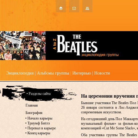
Энциклопедия
|
Альбомы группы
|
Интервью
|
Новости
• Разделы сайта
На церемонии вручения 
Бывшие участники The Beatles Пол 
Главная
26 января состоится в Лос-Анджел
современным искусством.
Биография
•
Начало карьеры
На сегодняшний день Пол Маккартни
•
Триумф Битлз
музыкальный фильм» за фильм-конц
•
Перевал в карьере
композицией «Cut Me Some Slack», 
•
Конец карьеры
Оба участника группы The Beatle