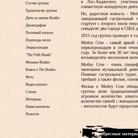
в Лос-Анджелесе, участни
Состав группы
совместную концертную деяте
Хронология группы
Но, радостная новость - Mo
Даты из жизни Beatles
завершающий гастрольный т
стартует с второго июля теку
Дискография
семьдесят два города в США д
Песенный каталог
2015 год группа проведет в г
Переводы песен
Motley Crue - самый яркий 
Энциклопедия
первопроходцев в этом тече
году. За более чем 30 лет тв
"The Fifth Beatle"
восьмидесяти миллионов копи
Фильмы Beatles
Motley Crue - очень специф
окончание музыкальной деят
Книги о The Beatles
Помимо гастрольного турне,
Фото
трибьют а также фильм, основ
Видео каталог
Фильм о Motley Crue обеща
группы вели традиционный
Статьи
огромное количество алког
Интервью
количество связей с женщина
- металлистов будут предоста
Наши контакты
Новости
• Интересные матер