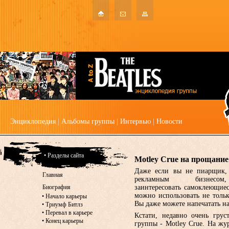
Энциклопедия
|
Альбомы группы
|
Интервью
|
Новости
• Разделы сайта
Motley Crue на прощание
Даже если вы не пиарщик, 
Главная
рекламным бизнес
Биография
заинтересовать самоклеющиес
можно использовать не тольк
•
Начало карьеры
Вы даже можете напечатать на
•
Триумф Битлз
•
Перевал в карьере
Кстати, недавно очень грус
•
Конец карьеры
группы - Motley Crue. На жу