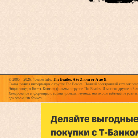
© 2005—2026. 4beatles.info.
The Beatles. A to Z или от А до Я
Самая полная информация о группе The Beatles. Полный электронный каталог песен
Энциклопедия Битлз. Книги и фильмы о группе The Beatles. И многое другое о Битла
Копирование информации с сайта приветствуется, только не забывайте разме
при этом или баннер