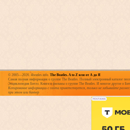
© 2005—2026. 4beatles.info.
The Beatles. A to Z или от А до Я
Самая полная информация о группе The Beatles. Полный электронный каталог песен
Энциклопедия Битлз. Книги и фильмы о группе The Beatles. И многое другое о Битла
Копирование информации с сайта приветствуется, только не забывайте разме
при этом или баннер