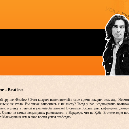
е «Beatles»
й группе «Beatles»? Этот квартет исполнителей в свое время покорил весь мир. Несмотр
еньше не стало. Вы также относитесь к их числу? Тогда у вас неоднократно возника
ную музыку в теплой и уютной обстановке? В столице России, увы, кафетериев, декори
е. Одино из самых популярных размещается в Варадеро, что на Кубе. Его ежегодно по
ол Маккартни в нем в свое время успел отобедать…