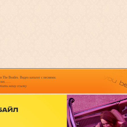
 The Beatles. Видео каталог с песнями.
х.......
стить нашу ссылку