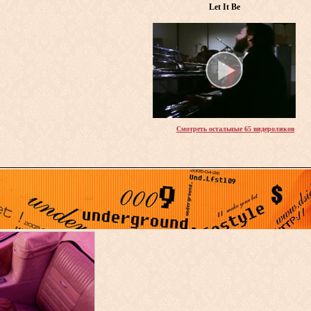
Let It Be
Смотреть остальные 65 видероликов