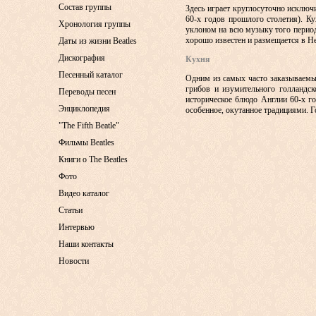
Состав группы
Здесь играет круглосуточно исключи
60-х годов прошлого столетия). Ку
Хронология группы
уклоном на всю музыку того период
хорошо известен и размещается в Не
Даты из жизни Beatles
Дискография
Кухня
Песенный каталог
Одним из самых часто заказываемых 
грибов и изумительного голландск
Переводы песен
историческое блюдо Англии 60-х го
Энциклопедия
особенное, окутанное традициями. Го
"The Fifth Beatle"
Фильмы Beatles
Книги о The Beatles
Фото
Видео каталог
Статьи
Интервью
Наши контакты
Новости