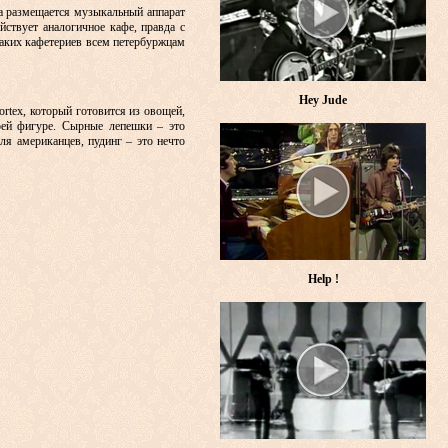
ода размещается музыкальный аппарат
йствует аналогичное кафе, правда с
таких кафетериев всем петербуржцам
Hey Jude
ortex, который готовится из овощей,
воей фигуре. Сырные лепешки – это
ля американцев, пудинг – это нечто
Help !