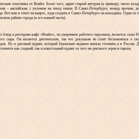
тельно пластинка от Beatles. Более того, царит старый антураж (к примеру, около вх
хня – английская, с уклоном на эпоху хиппи. В Санкт-Петербурге, между прочим, де
а. Вот вам и ответ на вапрос, куда сходить в Санкт-Петербурге на выходных. Один из 
вском районе города (в его южной части).
блюд в ресторане-кафе «Beatles», по уверением рабочего персонала, является салат H
ого сыра. Он является диетическим, так что девушкам не стоит беспокоиться о с
дов. Ну и рисовый пудинг, который буквально недавно начали готовить и в России. Д
товится как сладкий, так и алкогольный пудинг из того же рисового зерна и сиропа.