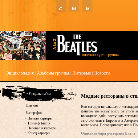
Энциклопедия
|
Альбомы группы
|
Интервью
|
Новости
• Разделы сайта
Модные рестораны в стил
Главная
Кто сегодня не слышал о легендарно
фанатов по всему миру от этого м
Биография
выходные, дабы послушать легендар
•
Начало карьеры
зато они есть в Европе и в Америк
•
Триумф Битлз
всего мира. Поговаривают, что и П
•
Перевал в карьере
•
Конец карьеры
Описание бара-ресторана Битлз