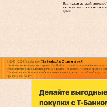
Вам нужен детский аниматор? 
вас есть возможность заказа
детей.
© 2005—2026. 4beatles.info.
The Beatles. A to Z или от А до Я
Самая полная информация о группе The Beatles. Полный электронный каталог песен
Энциклопедия Битлз. Книги и фильмы о группе The Beatles. И многое другое о Битла
Копирование информации с сайта приветствуется, только не забывайте разме
при этом или баннер