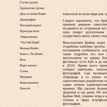
Состав группы
Хронология группы
Даты из жизни Beatles
известной во всем мире рок-
Дискография
Следует напомнить, что Бра
приняли решение самостоят
Песенный каталог
музыканта не устраивали вс
Переводы песен
папа владел достаточным
осуществить мечту своего отп
Энциклопедия
"The Fifth Beatle"
Впоследствии Брайан играл 
студийных альбомах группы. 
Фильмы Beatles
исключения особенности иг
Книги о The Beatles
также подробно его всю и
выступления на крыше Бук
Фото
фестивале «Live Aid» и до з
Видео каталог
в 2012г. Кроме всего про
снабдил заметками, эскиз
Статьи
фотографий. Сам музыкан
Интервью
«Однажды я со своим отц
самостоятельно разработали ее
Наши контакты
самые лучшие характеристи
Новости
времена. Мы сделали больше
диапазон и так далее. Об эт
Брайан Мей, помимо игры в к
степень в сфере астрофиз
фотографии.