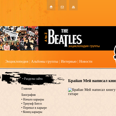
Энциклопедия
|
Альбомы группы
|
Интервью
|
Новости
• Разделы сайта
Брайан Мей написал книг
Главная
Биография
•
Начало карьеры
•
Триумф Битлз
•
Перевал в карьере
•
Конец карьеры