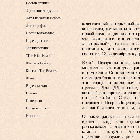
Состав группы
Хронология группы
Даты из жизни Beatles
качественный и серьезный к
Дискография
коллектива, музыканты в ро
Песенный каталог
новый звук, и для них это 
что концертное выступлен
Переводы песен
«Прозрачный», однако про
Энциклопедия
напомнить, что концертно
состоится 22-го декабря теку
"The Fifth Beatle"
Юрий Шевчук на пресс-конф
Фильмы Beatles
множество раз выступал ра
Книги о The Beatles
выступления. Он припомнил к
перегорел блок питания. Согл
Фото
этот город по различным п
Видео каталог
пустили. Для «ДДТ» город 
который они привезли свою 
Статьи
по всей Сибири. Согласно 
Интервью
посвящены Игорю Доценко, к
для нас был очень тяжелым, л
Наши контакты
Новости
Он также рассказал, что аль
времена, когда они езди
рассказывает: «Пластинка на
камней за пазухой. Это с
огромной визуализацией. 