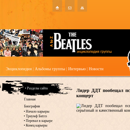
Энциклопедия
|
Альбомы группы
|
Интервью
|
Новости
• Разделы сайта
Лидер ДДТ пообещал пс
концерт
Главная
Биография
•
Начало карьеры
•
Триумф Битлз
•
Перевал в карьере
•
Конец карьеры