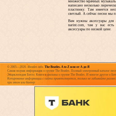
множество мрачных музыкаль
написано несколько лирическ
пластинку. Там имеется нес
светлый. А сейчас песни мы 
Вам нужны аксессуары для 
narint.com, там у вас есть
аксессуары по низкой цене.
© 2005—2026. 4beatles.info.
The Beatles. A to Z или от А до Я
Самая полная информация о группе The Beatles. Полный электронный каталог песен
Энциклопедия Битлз. Книги и фильмы о группе The Beatles. И многое другое о Битла
Копирование информации с сайта приветствуется, только не забывайте разме
при этом или баннер