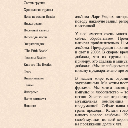
Состав группы
Хронология группы
Даты из жизни Beatles
альбома. Ларс Ульрих, которы
поводу накануне заявил репо
Дискография
пластинкой.
Песенный каталог
У нас имеется очень мног
Переводы песен
сейчас обрабатываем. Прем
написал приблизительно 11 
Энциклопедия
альбома. Предыдущая пластин
"The Fifth Beatle"
в свет в 2008г. В скором вр
добавил, что их группа не
Фильмы Beatles
примеру, это сделала в мину
Книги о The Beatles
добавил: «Мы не собираемся в
никому предварительно про эт
Фото
Видео каталог
В нашем мире есть огромн
звукозаписью. Мы хотим пост
Статьи
фразами. Мы хотим посмотр
Интервью
импульс и любопытство – то
песню. Хочется все отрепетир
Наши контакты
музыкальная композиция
Новости
продуманной. Сейчас наша г
грань проходит. Кстати гов
нашего нового альбома». К
своей музыки, по всей вероят
на протяжении долгих лет.