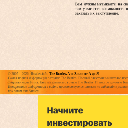
Вам нужны музыканты на свад
там у вас есть возможность 
заказать их выступление.
© 2005—2026. 4beatles.info.
The Beatles. A to Z или от А до Я
Самая полная информация о группе The Beatles. Полный электронный каталог песен
Энциклопедия Битлз. Книги и фильмы о группе The Beatles. И многое другое о Битла
Копирование информации с сайта приветствуется, только не забывайте разме
при этом или баннер