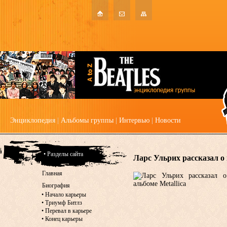
Энциклопедия
|
Альбомы группы
|
Интервью
|
Новости
• Разделы сайта
Ларс Ульрих рассказал о 
Главная
Биография
•
Начало карьеры
•
Триумф Битлз
•
Перевал в карьере
•
Конец карьеры