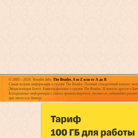
© 2005—2026. 4beatles.info.
The Beatles. A to Z или от А до Я
Самая полная информация о группе The Beatles. Полный электронный каталог песен
Энциклопедия Битлз. Книги и фильмы о группе The Beatles. И многое другое о Битла
Копирование информации с сайта приветствуется, только не забывайте разме
при этом или баннер