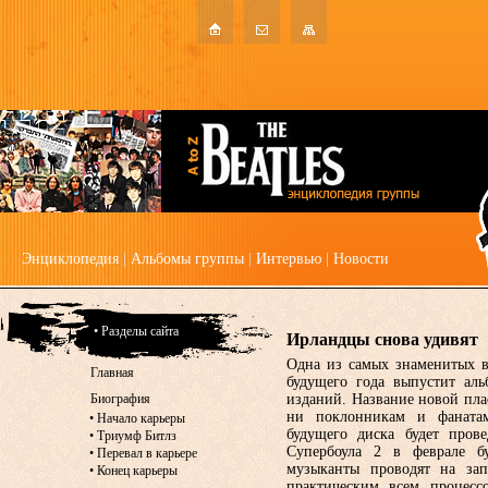
Энциклопедия
|
Альбомы группы
|
Интервью
|
Новости
• Разделы сайта
Ирландцы снова удивят
Одна из самых знаменитых в
Главная
будущего года выпустит аль
Биография
изданий. Название новой плас
ни поклонникам и фанатам
•
Начало карьеры
будущего диска будет пров
•
Триумф Битлз
Супербоула 2 в феврале б
•
Перевал в карьере
музыканты проводят на за
•
Конец карьеры
практическим всем процес