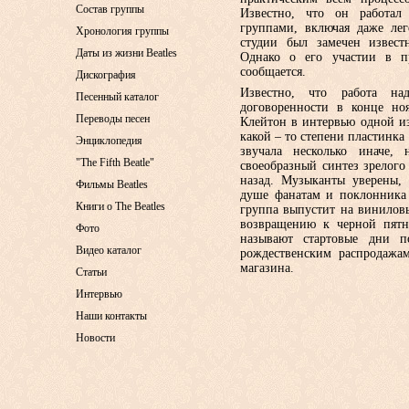
Состав группы
Известно, что он работа
группами, включая даже л
Хронология группы
студии был замечен извес
Даты из жизни Beatles
Однако о его участии в п
сообщается.
Дискография
Известно, что работа н
Песенный каталог
договоренности в конце н
Переводы песен
Клейтон в интервью одной и
какой – то степени пластинка
Энциклопедия
звучала несколько иначе,
"The Fifth Beatle"
своеобразный синтез зрелого
назад. Музыканты уверены, 
Фильмы Beatles
душе фанатам и поклонника 
Книги о The Beatles
группа выпустит на виниловы
возвращению к черной пят
Фото
называют стартовые дни п
Видео каталог
рождественским распродажам
магазина.
Статьи
Интервью
Наши контакты
Новости