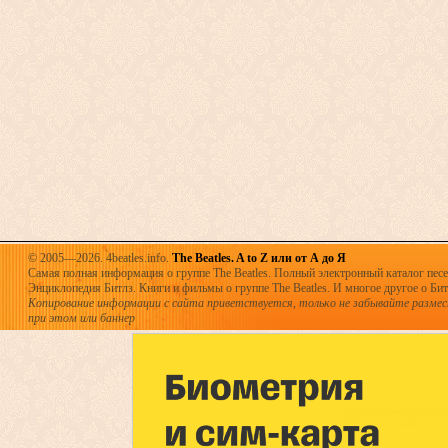
© 2005—2026. 4beatles.info.
The Beatles. A to Z или от А до Я
Самая полная информация о группе The Beatles. Полный электронный каталог песен
Энциклопедия Битлз. Книги и фильмы о группе The Beatles. И многое другое о Битла
Копирование информации с сайта приветствуется, только не забывайте разме
при этом или баннер