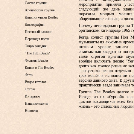
Состав группы
мероприятии приняли участ
следующий же день здание
Хронология группы
поразила мощная молния.
Даты из жизни Beatles
оборудование сгорело, а дикт
Дискография
Почему легендарная группа Тh
британском хит-параде 1965 г
Песенный каталог
Когда солист группы Пол Ма
Переводы песен
музыканты из аккомпанирующе
Энциклопедия
низшем уровне записи. С
семитактная квадратно постр
"The Fifth Beatle"
такой строгой критики муз
Фильмы Beatles
вообще включать песню ‘Yes
долго как точное решение ж
Книги о The Beatles
выпустила песню отдельно. 
Фото
трек вошёл в исполнении пе
версию данного хита. В други
Видео каталог
практически везде занимала т
Статьи
Группа Тhe Вeatles долгое 
Интервью
Исходя из их «бурной» кар
фактов касающихся всех без
Наши контакты
жизнь - это сплошные людски
Новости