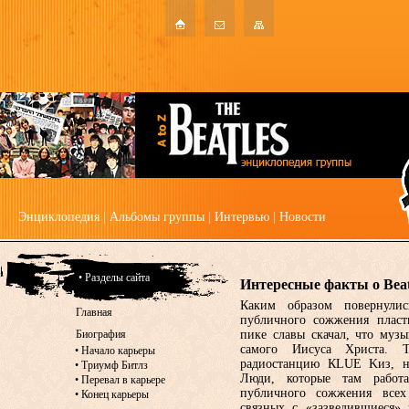
Энциклопедия
|
Альбомы группы
|
Интервью
|
Новости
• Разделы сайта
Интересные факты о Beat
Каким образом повернулис
Главная
публичного сожжения плас
Биография
пике славы скачал, что музы
самого Иисуса Христа. Т
•
Начало карьеры
радиостанцию КLUE Kиз, на
•
Триумф Битлз
Люди, которые там работ
•
Перевал в карьере
публичного сожжения всех
•
Конец карьеры
связных с «зазведившиеся» 