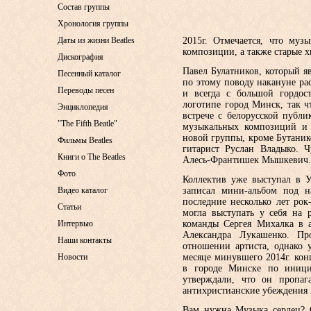
Состав группы
Хронология группы
Даты из жизни Beatles
2015г. Отмечается, что муз
композиции, а также старые 
Дискография
Павел Булатников, который я
Песенный каталог
по этому поводу накануне ра
Переводы песен
и всегда с большой гордос
логотипе город Минск, так ч
Энциклопедия
встрече с белорусской публ
"The Fifth Beatle"
музыкальных композиций и 
новой группы, кроме Бутаник
Фильмы Beatles
гитарист Руслан Владыко. 
Книги о The Beatles
Алесь-Франтишек Мышкевич.
Фото
Коллектив уже выступал в У
Видео каталог
записал мини-альбом под н
последние несколько лет ро
Статьи
могла выступать у себя на 
Интервью
команды Сергея Михалка в а
Александра Лукашенко. Пр
Наши контакты
отношении артиста, однако 
Новости
месяце минувшего 2014г. ко
в городе Минске по инициа
утверждали, что он пропаг
антихристианские убеждения 
Вам нужна Музыка сердец? С