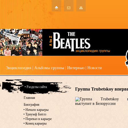
Энциклопедия
|
Альбомы группы
|
Интервью
|
Новости
• Разделы сайта
Группа Trubetskoy вперв
Главная
Биография
•
Начало карьеры
•
Триумф Битлз
•
Перевал в карьере
•
Конец карьеры