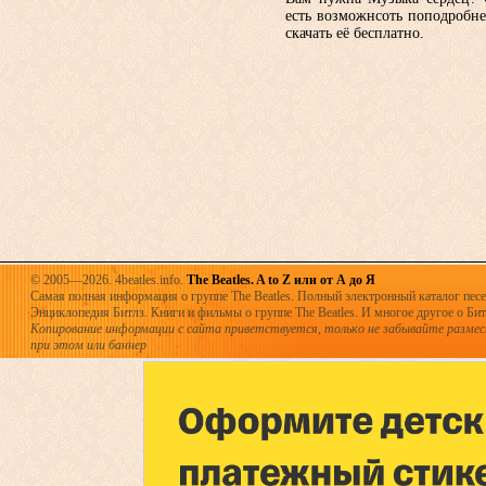
есть возможнсоть поподробне
скачать её бесплатно.
© 2005—2026. 4beatles.info.
The Beatles. A to Z или от А до Я
Самая полная информация о группе The Beatles. Полный электронный каталог песен
Энциклопедия Битлз. Книги и фильмы о группе The Beatles. И многое другое о Битла
Копирование информации с сайта приветствуется, только не забывайте разме
при этом или баннер