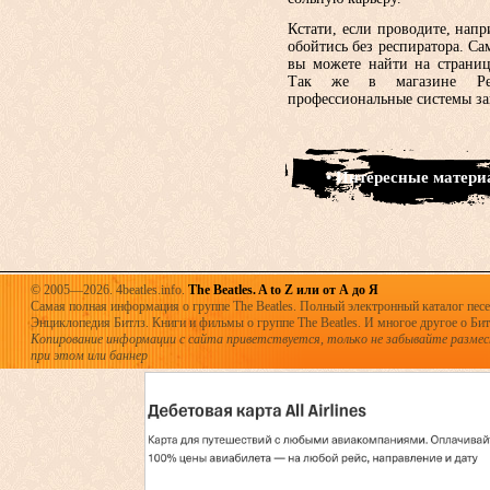
Кстати, если проводите, напр
обойтись без респиратора. С
вы можете найти на страни
Так же в магазине Ре
профессиональные системы з
• Интересные матер
© 2005—2026. 4beatles.info.
The Beatles. A to Z или от А до Я
Самая полная информация о группе The Beatles. Полный электронный каталог песен
Энциклопедия Битлз. Книги и фильмы о группе The Beatles. И многое другое о Битла
Копирование информации с сайта приветствуется, только не забывайте разме
при этом или баннер