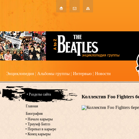
Энциклопедия
|
Альбомы группы
|
Интервью
|
Новости
• Разделы сайта
Коллектив Foo Fighters б
Главная
Биография
•
Начало карьеры
•
Триумф Битлз
•
Перевал в карьере
•
Конец карьеры