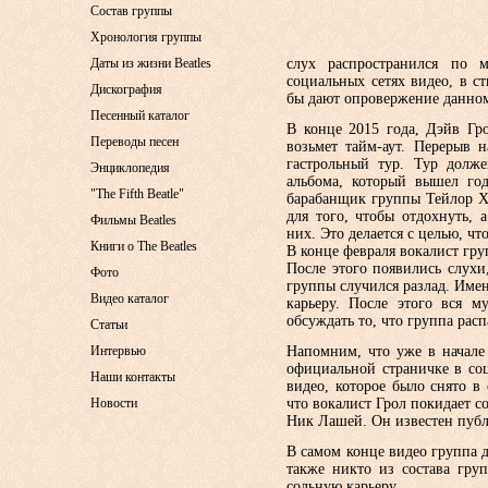
Состав группы
Хронология группы
Даты из жизни Beatles
слух распространился по 
социальных сетях видео, в с
Дискография
бы дают опровержение данном
Песенный каталог
В конце 2015 года, Дэйв Гро
Переводы песен
возьмет тайм-аут. Перерыв н
гастрольный тур. Тур долж
Энциклопедия
альбома, который вышел го
"The Fifth Beatle"
барабанщик группы Тейлор Хо
для того, чтобы отдохнуть, 
Фильмы Beatles
них. Это делается с целью, ч
Книги о The Beatles
В конце февраля вокалист гр
После этого появились слухи
Фото
группы случился разлад. Име
Видео каталог
карьеру. После этого вся м
обсуждать то, что группа рас
Статьи
Интервью
Напомним, что уже в начале
официальной страничке в со
Наши контакты
видео, которое было снято в
Новости
что вокалист Грол покидает с
Ник Лашей. Он известен публи
В самом конце видео группа де
также никто из состава гру
сольную карьеру.