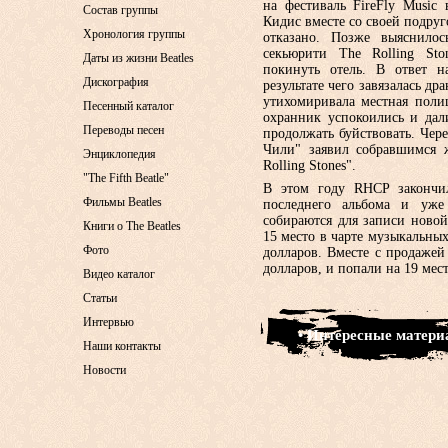
на фестиваль FireFly Music
Состав группы
Кидис вместе со своей подруг
Хронология группы
отказано. Позже выяснило
секьюрити The Rolling Sto
Даты из жизни Beatles
покинуть отель. В ответ н
Дискография
результате чего завязалась др
утихомиривала местная поли
Песенный каталог
охранник успокоились и дал
Переводы песен
продолжать буйствовать. Чер
Чили" заявил собравшимся 
Энциклопедия
Rolling Stones".
"The Fifth Beatle"
В этом году RHCP закончи
Фильмы Beatles
последнего альбома и уже
собираются для записи новой
Книги о The Beatles
15 место в чарте музыкальных
Фото
долларов. Вместе с продажей
долларов, и попали на 19 мес
Видео каталог
Статьи
Интервью
• Интересные матер
Наши контакты
Новости