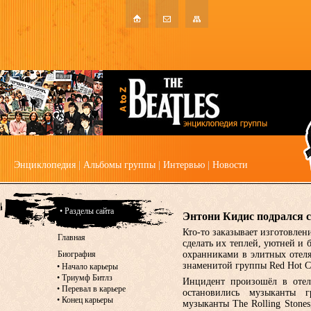
Энциклопедия
|
Альбомы группы
|
Интервью
|
Новости
• Разделы сайта
Энтони Кидис подрался 
Кто-то заказывает изготовлен
Главная
сделать их теплей, уютней и б
Биография
охранниками в элитных отеля
знаменитой группы Red Hot Ch
•
Начало карьеры
•
Триумф Битлз
Инцидент произошёл в отеле
•
Перевал в карьере
остановились музыканты 
•
Конец карьеры
музыканты The Rolling Stone