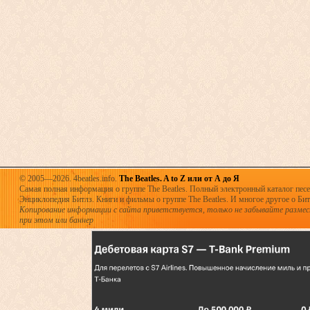
© 2005—2026. 4beatles.info.
The Beatles. A to Z или от А до Я
Самая полная информация о группе The Beatles. Полный электронный каталог песен
Энциклопедия Битлз. Книги и фильмы о группе The Beatles. И многое другое о Битла
Копирование информации с сайта приветствуется, только не забывайте разме
при этом или баннер