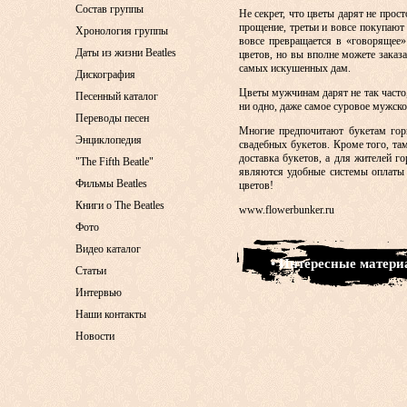
Состав группы
Не секрет, что цветы дарят не прос
прощение, третьи и вовсе покупают
Хронология группы
вовсе превращается в «говорящее»
Даты из жизни Beatles
цветов, но вы вполне можете заказ
самых искушенных дам.
Дискография
Цветы мужчинам дарят не так часто
Песенный каталог
ни одно, даже самое суровое мужско
Переводы песен
Многие предпочитают букетам горш
Энциклопедия
свадебных букетов. Кроме того, та
доставка букетов, а для жителей г
"The Fifth Beatle"
являются удобные системы оплаты и
Фильмы Beatles
цветов!
Книги о The Beatles
www.flowerbunker.ru
Фото
Видео каталог
• Интересные матер
Статьи
Интервью
Наши контакты
Новости