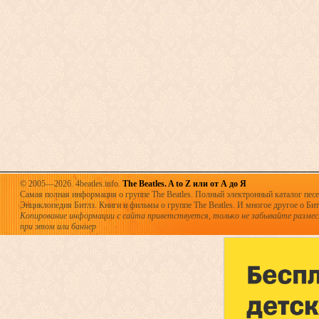
© 2005—2026. 4beatles.info.
The Beatles. A to Z или от А до Я
Самая полная информация о группе The Beatles. Полный электронный каталог песен
Энциклопедия Битлз. Книги и фильмы о группе The Beatles. И многое другое о Битла
Копирование информации с сайта приветствуется, только не забывайте разме
при этом или баннер