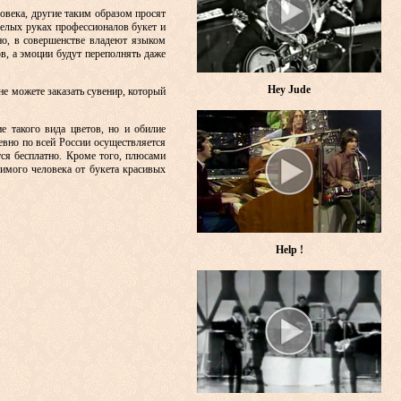
ловека, другие таким образом просят
мелых руках профессионалов букет и
но, в совершенстве владеют языком
в, а эмоции будут переполнять даже
Hey Jude
е можете заказать сувенир, который
е такого вида цветов, но и обилие
евно по всей России осуществляется
тся бесплатно. Кроме того, плюсами
бимого человека от букета красивых
Help !