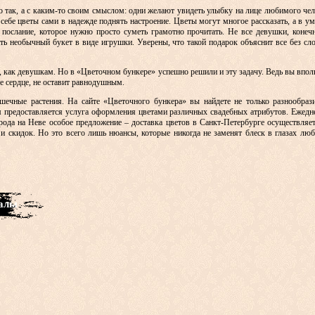
то так, а с каким-то своим смыслом: одни желают увидеть улыбку на лице любимого че
 себе цветы сами в надежде поднять настроение. Цветы могут многое рассказать, а в у
 послание, которое нужно просто суметь грамотно прочитать. Не все девушки, конеч
ать необычный букет в виде игрушки. Уверены, что такой подарок объяснит все без сло
, как девушкам. Но в «Цветочном бункере» успешно решили и эту задачу. Ведь вы вполн
е сердце, не оставит равнодушным.
ечные растения. На сайте «Цветочного бункера» вы найдете не только разнообрази
м предоставляется услуга оформления цветами различных свадебных атрибутов. Ежедн
орода на Неве особое предложение – доставка цветов в Санкт-Петербурге осуществляе
 скидок. Но это всего лишь нюансы, которые никогда не заменят блеск в глазах лю
иалы