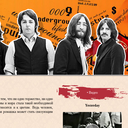
• Видео
 тем, что ни одно торжество, ни одно
аны и мира стала такой необходимой
Yesterday
осится и к цветам. Ведь человек,
вая ромашка может стать связующим