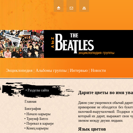
Энциклопедия
|
Альбомы группы
|
Интервью
|
Новости
• Разделы сайта
Дарите цветы во имя ув
Главная
Давно уже укоренился обычай дарить 
примирение не обходятся без букет
Биография
палочкой-выручалочкой. Подарки 
•
Начало карьеры
который их дарит, выражает свои 
•
Триумф Битлз
звеном между двумя людьми.
•
Перевал в карьере
•
Конец карьеры
Язык цветов