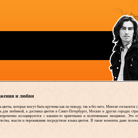
ажения и любви
цветы, которые могут быть вручены как по поводу, так и без него. Многие согласятся с
а для любимой, а доставка цветов в Санкт-Петербурге, Москве и других городах стр
непременно ассоциируются с какими-то приятными и позитивными эмоциями. Это отн
чувства, мысли и переживания посредством языка цветов. В такие моменты даже поле