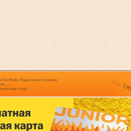
 The Beatles. Видео каталог с песнями.
х.......
стить нашу ссылку