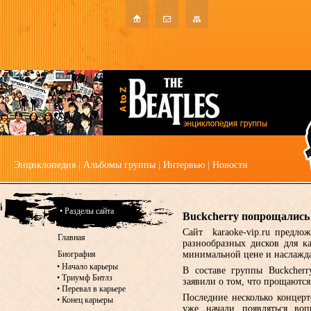
Энциклопедия
|
Альбомы группы
|
Интервью
|
Новости
• Разделы сайта
Buckcherry попрощались 
Сайт karaoke-vip.ru предло
Главная
разнообразных дисков для к
Биография
минимальной цене и наслажда
•
Начало карьеры
В составе группы Buckcherr
•
Триумф Битлз
заявили о том, что прощаютс
•
Перевал в карьере
Последние несколько концер
•
Конец карьеры
уже начали появляться во