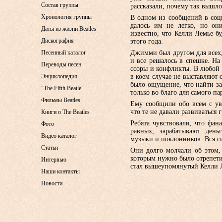
Состав группы
рассказали, почему так вышло
Хронология группы
В одном из сообщений в соц
далось им не легко, но он
Даты из жизни Beatles
известно, что Келли Лемье б
Дискография
этого года.
Песенный каталог
Джимми был другом для всех,
и все решалось в спешке. На
Переводы песен
ссоры и конфликты. В любой
Энциклопедия
в коем случае не выставляют 
было ощущение, что найти за
"The Fifth Beatle"
только во благо для самого па
Фильмы Beatles
Ему сообщили обо всем с ув
что те не давали развиваться г
Книги о The Beatles
Ребята чувствовали, что фан
Фото
равных, зарабатывают ден
Видео каталог
музыки и поклонников. Вся с
Статьи
Они долго молчали об этом, 
которым нужно было отрепетир
Интервью
стал вышеупомянутый Келли 
Наши контакты
Новости