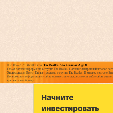
© 2005—2026. 4beatles.info.
The Beatles. A to Z или от А до Я
Самая полная информация о группе The Beatles. Полный электронный каталог песен
Энциклопедия Битлз. Книги и фильмы о группе The Beatles. И многое другое о Битла
Копирование информации с сайта приветствуется, только не забывайте разме
при этом или баннер