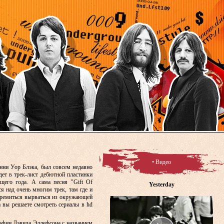
• Видео
онни Уор Блэка, был совсем недавно
ет в трек-лист дебютной пластинки
щего года. А сама песня "Gift Of
Yesterday
я над очень многим трек, там где и
стремиться вырваться из окружающей
а вы решаете смотреть сериалы в hd
рафии Дэвида Эллефсона с названием