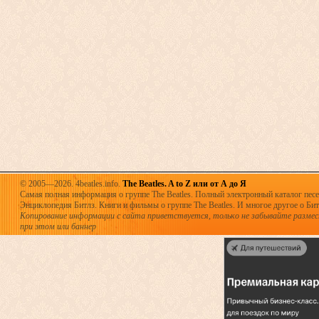
© 2005—2026. 4beatles.info.
The Beatles. A to Z или от А до Я
Самая полная информация о группе The Beatles. Полный электронный каталог песен
Энциклопедия Битлз. Книги и фильмы о группе The Beatles. И многое другое о Битла
Копирование информации с сайта приветствуется, только не забывайте разме
при этом или баннер