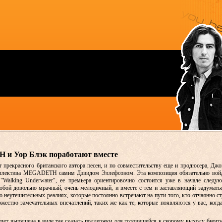
 и Уор Блэк поработают вместе
от прекрасного британского автора песен, и по совместительству еще и продюсера, Дж
коллектива MEGADETH самим Дэвидом Эллефсоном. Эта композиция обязательно войд
"Walking Underwater", ее премьера ориентировочно состоится уже в начале следую
т собой довольно мрачный, очень мелодичный, и вместе с тем и заставляющий задуматьс
 о неутешительных реалиях, которые постоянно встречают на пути того, кто отчаянно 
жество замечательных впечатлений, таких же как те, которые появляются у вас, когд
будет выпущена в виде так сказать поддержки для готовящейся к скорому выходу биог