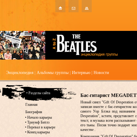
Энциклопедия
|
Альбомы группы
|
Интервью
|
Новости
• Разделы сайта
Бас-гитарист MEGADETH
Новый сингл "Gift Of Desperation 
Главная
записан вместе с бас-гитаристом 
самого Уор Блэка под названием 
Биография
Desperation", кстати, представляе
•
Начало карьеры
текст, и музыка всем рассказывают
•
Триумф Битлз
его тьмы. Песня точно подарит мно
•
Перевал в карьере
качестве .
•
Конец карьеры
Композиция "Gift Of Desparation" 