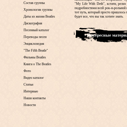
Состав группы
"My Life With Deth", кстати, рели
подробностями всей рок-н-рольной и
Хронология группы
тот путь, который просто пришлось 
Даты из жизни Beatles
будет все, что вы так хотите знать.
Дискография
Песенный каталог
• Интересные матер
Переводы песен
Энциклопедия
"The Fifth Beatle"
Фильмы Beatles
Книги о The Beatles
Фото
Видео каталог
Статьи
Интервью
Наши контакты
Новости