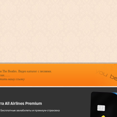
 The Beatles. Видео каталог с песнями.
х.......
стить нашу ссылку