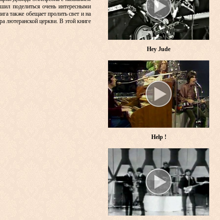
решил поделиться очень интересными
ига также обещает пролить свет и на
ра лютеранской церкви. В этой книге
Hey Jude
Help !