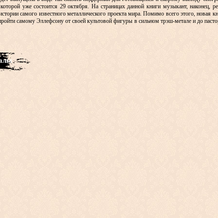
з которой уже состоится 29 октября. На страницах данной книги музыкант, наконец, 
стории самого известного металлического проекта мира. Помимо всего этого, новая кн
пройти самому Эллефсону от своей культовой фигуры в сильном трэш-метале и до пасто
иалы