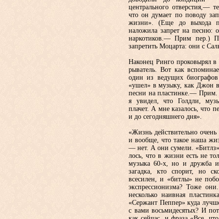
центрального отверстия,— т
что он думает по поводу за
жизни». (Еще до выхода п
наложила запрет на песню: о
наркоти­ков.— Прим пер.) 
запретить Мо­царта: они с Саль
Наконец Ринго проковырял в п
рыватель. Вот как вспоминае
один из ведущих биографов 
«ушел» в му­зыку, как Джон в
песни на плас­тинке.— Прим. п
я увидел, что Голдли, муз
плачет. А мне каза­лось, что 
и до сегодняшнего дня».
«Жизнь действительно очень
и вообще, что такое наша жи
— нет. А они сумели. «Битлз»
лось, что в жизни есть не то
музыка 60-х, но и дружба 
загад­ка, кто спорит, но 
всесилен, и «битлы» не побо
экспрессионизма? Тоже они
несколько наивная пластинк
«Сержант Пеппер» куда лучш
с вами восьмидесятых? И по
как сейчас, и фраза «Все, чт