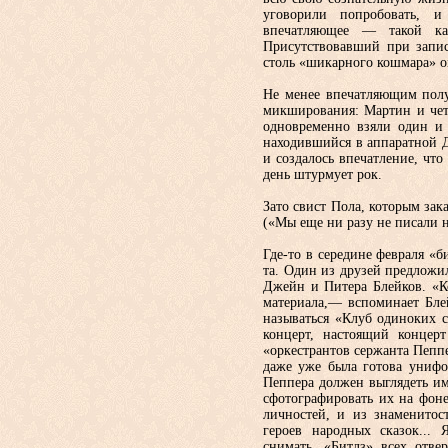
уговорили попробовать, и
впечатляющее — такой к
Присутствовавший при запис
столь «шикарного кошмара» о
Не менее впечатляющим полу
микширования: Мартин и чет
одно­временно взяли один и 
находивший­ся в аппаратной
и создалось впечатление, что
день штурму­ет рок.
Зато свист Пола, которым зак
(«Мы еще ни разу не писали 
Где-то в середине февраля «
та. Один из друзей предлож
Джейн и Питера Блейков. «К
материала,— вспоминает Бле
назы­ваться «Клуб одиноких 
кон­церт, настоящий конце
«оркестран­тов сержанта Пепп
даже уже была готова унифо
Пеппера должен вы­глядеть им
сфотографировать их на фон
личностей, и из знаменито­
героев народных сказок... 
снимать. «Битлз» всех отве