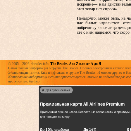
искренне— нам действительн
этот товар нет спроса».
Ненадолго, может быть, на ч
нас былых идеалистов: отта
добреют суровые лица дельцов.
сте с ним надеемся, что скоро 
© 2005—2026. 4beatles.info.
The Beatles. A to Z или от А до Я
Самая полная информация о группе The Beatles. Полный электронный каталог песен
Энциклопедия Битлз. Книги и фильмы о группе The Beatles. И многое другое о Битла
Копирование информации с сайта приветствуется, только не забывайте разме
при этом или баннер