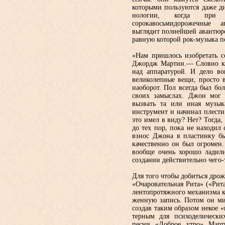
которыми пользуются даже ди
нологии, когда при м
сорокавосьмидорожечные 
выглядит полнейшей аван­тюро
равную которой рок-музыка по
«Нам пришлось изобретать с
Джордж Мартин.— Словно ка
над аппаратурой. И дело в
великолепные вещи, просто 
наоборот. Пол все­гда был бо
своих замыслах. Джон мог 
вызвать та или иная музыка
инструмент и начинал плест
это имел в виду? Нет? Тогда,
до тех пор, пока не находи
взнос Джона в пластинку бы
качественно он был огромен
вообще очень хо­рошо ладил
создании действитель­но чего-
Для того чтобы добиться дро
«Очаровательная Рита» («Рита
лентопротяжного механизма кл
женную запись. Потом он ми
со­здав таким образом некое 
терным для психоделически
песни «Доброе утро» Март