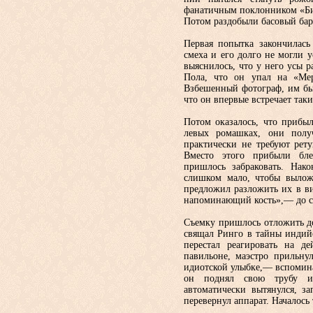
фанатич­ным поклонником «Би
Потом раз­добыли басовый бар
Первая попытка закончилась
смеха и его долго не могли у
выяснилось, что у него усы р
Пола, что он упал на «Ме
Взбешенный фотограф, им бы
что он впервые встречает та­к
Потом оказалось, что прибы
левых ромашках, они полу
практи­чески не требуют рет
Вместо этого прибыли бл
пришлось забраковать. Нако
слишком мало, чтобы выложи
предложил разложить их в ви
напоминающий кость»,— до с
Съемку пришлось отложить д
свящал Ринго в тайны индийс
пере­стал реагировать на д
павильоне, маэстро прильну
идиотской улыб­ке,— вспоми
он поднял свою трубу и 
автоматически вытянулся, за
перевернул аппарат. Началось 