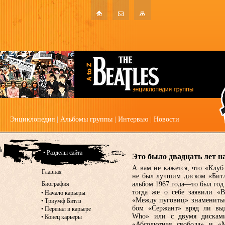
Энциклопедия
|
Альбомы группы
|
Интервью
|
Новости
• Разделы сайта
Это было двадцать лет н
А вам не кажется, что «Клуб
Главная
не был лучшим диском «Битл
Биография
альбом 1967 года—то был го
тогда же о себе заявили «
•
Начало карьеры
«Между пуговиц» знаменитые
•
Триумф Битлз
бом «Сержант» вряд ли выд
•
Перевал в карьере
Who» или с двумя дисками
•
Конец карьеры
«Абсолютная сво­бода» и «