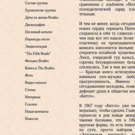
Состав группы
сравнению с альбомом «Во­
психоделический заряд плас
Хронология группы
тельным.
Даты из жизни Beatles
И тем не менее, когда сегодня
Дискография
ноких сердец сержанта Пеппе
Песенный каталог
со­хранила в себе ту славную
чем еще все это нашло более 
Переводы песен
пла­стинку на проигрывате
Энциклопедия
комната на­полнится милыми
откроется по­тайной чуланч
"The Fifth Beatle"
Люси, очередной тур вальса
Фильмы Beatles
сорочка безукориз­ненно бел
отвлеклись. Так в чем же цен
Книги о The Beatles
— Красная книга исчезнув­ш
Фото
начинала поп-музыка: люб
прогрессивность. Именно
Видео каталог
сегодняшнюю мо­лодежь, появи
Статьи
дефицит души в об­ществе ко
«Битлз».
Интервью
Ссылки
К 1967 году «Битлз» уже ок
морально, чтобы сделать Глав
Наши контакты
принесли в рок новые аккор
Новости
такими бо­гачами, что к 196
крупная форма, то есть тема
по сути, про­сто набором
«Эластичная личность» у