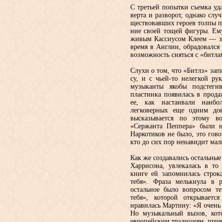
С третьей попытки съемка уд
верта и разворот, однако слу
ществовавших героев толпы п
ние своей тощей фигуры. Ему
живым Кассиусом Клеем — зн
время в Англии, обрадовался 
возможность сняться с «битла
Слухи о том, что «Битлз» зап
су, и с чьей-то нелегкой ру
музы­канты якобы подстеги
пластинка по­явилась в прода
ее, как настаи­вали наибо
легковерных еще одним дов
высказывается по этому во
«Сержанта Пеппера» были не
Нарко­тиков не было, это го
кто до сих пор ненавидит мал
Как же создавались остальны
Харрисона, увлекалась в то
книге ей запомнилась строк
тебя». Фра­за мелькнула в 
остальное было вопро­сом т
тебя», которой открываетс
нравилась Мартину: «Я очень 
Но музыкальный вызов, кот
евро­пейским традициям, при