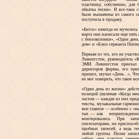
пластинку, собственно, для 
обкатка песни». И все-таки
были выхвачены из самого с
поступила в продажу.
«Битлз» никогда не мучились 
марта они написали еще пять 
с бензоколонки», «Один день
дом» и «Блюз сержанта Пеппе
Первым из тех, кто не участ
Ливингстон, руководитель «
ЭМИ. Ливингстон приехал 
директо­ров фирмы, его при
пришел, зву­чал «День...», Ч
не мог поверить, что такое во
«Один день из жизни» действи
позиций (включая «Когда мне
ластом — каждая из них пред
тексты, музыкальные гармонии
мое главное — особенно с «в
тых — как непринужденно,
мон­тировались. При за
синтезаторами, ни приспособ
пробных записей, а ведь те
любой группы. Песни за­пис
сейчас они кажутся смехо­