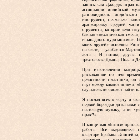
запись: сам Джордж играл на
ассоциации индийской му
разновидность индийс­ког
инструмент, несколько на­п
аранжировку средней част
струменты, которые вели тяг
бавная «механическая смесь»,
и западного пуританизма». 
моих друзей» исполнял Рин­
на свете,— улыбается Мартин
лоты... И потом, друзья е
трехголосье Джона, Пола и Д
При изготовлении матриц
рискован­ное по тем време
целостности пла­стинки, он
пауз между компози­циями: «М
слушатель не сможет найти н
Я послал всех к черту и ска
первой бороздки до канавки с
настоя­щую музыку, а не ку
прав?!»
В конце мая «Битлз» пригла
ра­боты. Все выдающиеся 
квартире Брайана Эпштейна,
доводили до кон­диции — 