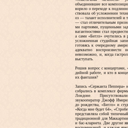
объединившее все композиции
ворило о переходе к подлинно
ствовала об усложнении техни
оз — талант исполнителей и т
— стал отличительным призна
ми партиями, пущенными задо
вагантностями стал предвест
а сами «Битлз» очутились в р
усложнен­ная студийная зап
готовясь к оче­редному амер
адекватно воспро­извести
невозможно, и, когда гастро­
выступать.
Решив вопрос с концертами, 
дийной работе, и кто в конце
их фантазия?
Запись «Сержанта Пеппера» на
собрались в комплексе фирм
Лон­доне. Присутствова
звукоопе­ратор Джофф Имерик
до рожде­ства, «Битлз» и ст
«Когда мне будет 64», «Строб
представляла со­бой типичны
традиционной для Маккартни 
и бас-кларнета. Две другие я
воспоминаний, и каж­дая ярко