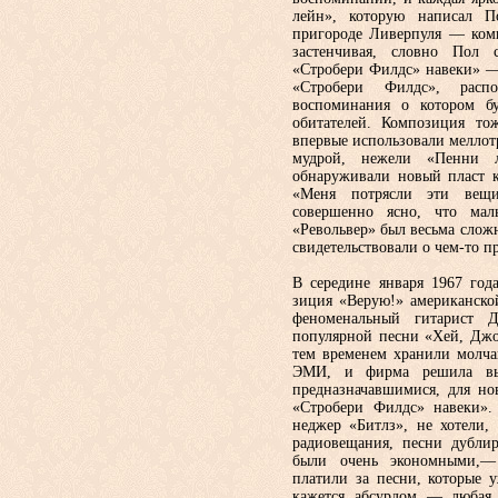
лейн», которую написал По
пригороде Ливерпуля — комп
застенчивая, словно Пол с
«Стробери Филдс» навеки» —
«Стробери Филдс», расп
воспоминания о котором б
обитателей. Композиция то
впервые использовали меллот
мудрой, нежели «Пенни 
обнаруживали новый пласт к
«Меня потрясли эти вещ
совершенно ясно, что мал
«Револьвер» был весьма слож
свидетельствовали о чем-то п
В середине января 1967 года
зиция «Верую!» американско
фено­менальный гитарист
популяр­ной песни «Хей, Джо
тем време­нем хранили молча
ЭМИ, и фирма решила вып
предназначавшимися, для н
«Стробери Филдс» навеки»
неджер «Битлз», не хотели,
радио­вещания, песни дубли
были очень экономными,—
платили за песни, ко­торые 
кажется абсурдом — лю­бая