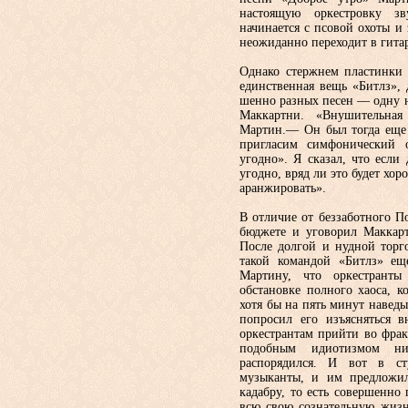
настоящую ор­кестровку з
начинается с псовой охоты и 
неожиданно переходит в ги­та
Однако стержнем пластинки 
единственная вещь «Битлз», д
шенно разных песен — одну 
Маккартни. «Внушительная
Мартин.— Он был тогда еще 
пригласим сим­фонический 
угодно». Я сказал, что если 
угодно, вряд ли это будет хо
аранжировать».
В отличие от беззаботного 
бюджете и уговорил Маккарт
После долгой и нудной торг
такой командой «Битлз» еще
Мартину, что оркестранты
обстановке полного хао­са, 
хотя бы на пять минут наве­
попросил его изъясняться в
оркестрантам прийти во фрак
по­добным идиотизмом ни
распорядился. И вот в ст
музыканты, и им предложил
кадабру, то есть совершенно
всю свою сознательную жизн