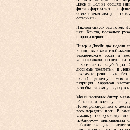
Джон и Пол не обошли вним
фотографироваться на фон
бездельничал два дня, пото
остальных».
Наконец список был готов. Л
нуть Христа, поскольку рук
сто­роны церкви.
Питер и Джейн две недели г
и книг вырезали изображени
чело­веческого роста и в
устанавливали на специальны
наклеивали на голу­бой фон.
любимые предметы», и Ленн
почему-то решил, что без 
Блейк), тряпичную змею и 
патриция. Харрисон настоя
раздобыл огромную куклу в м
Музей восковых фигур мадам
«битлов» и восковую фигуру
Потом договорились о достав
весь перед­ний план. В са
каждому по духо­вому инс
трубами»,— приговаривал он
избежать скандала — денег хв
нии пытался стянуть рожок